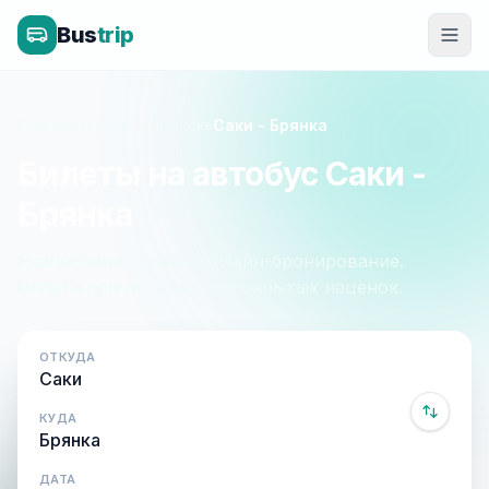
Bus
trip
Главная
»
Крым - Луганск
»
Саки - Брянка
Билеты на автобус Саки -
Брянка
Расписание, цены и онлайн-бронирование.
Оплата при посадке, без скрытых наценок.
ОТКУДА
КУДА
ДАТА