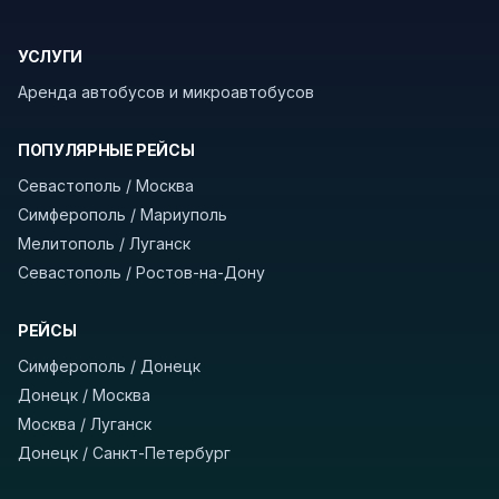
границу заранее уточнить возможность
пересечения у оператора или в пограничной
УСЛУГИ
службе.
Аренда автобусов и микроавтобусов
В автобусах есть всё необходимое для
комфортной поездки: регулировка сидений,
ПОПУЛЯРНЫЕ РЕЙСЫ
кондиционер, отопление, зарядка
Севастополь / Москва
устройств, вода, пледы. На больших
Симферополь / Мариуполь
автобусах работают стюарды. У нас
нет
Мелитополь / Луганск
скрытых платежей
и
наценки на билеты
—
Севастополь / Ростов-на-Дону
оплата производится только при посадке,
печатать билет заранее не нужно.
РЕЙСЫ
Как забронировать билет?
Выберите город
Симферополь / Донецк
отправления и прибытия, дату выезда и
Донецк / Москва
нажмите «Найти рейсы». В списке рейсов
Москва / Луганск
вы увидите время выезда, место посадки,
Донецк / Санкт-Петербург
время и место прибытия, время в пути и