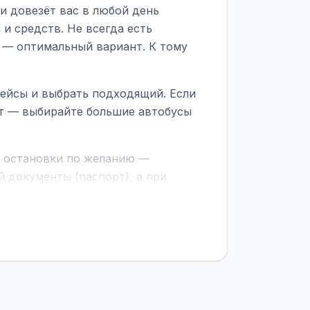
и довезёт вас в любой день
и средств. Не всегда есть
 — оптимальный вариант. К тому
рейсы и выбрать подходящий. Если
рт — выбирайте большие автобусы
е остановки по желанию —
 документы (паспорт), а при
граничной службе.
ционер, отопление, зарядка
латежей
и
наценки на билеты
—
ите «Найти рейсы». В списке
и цену. Кнопка «Детали рейса»