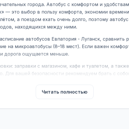
ечательных города. Автобус с комфортом и удобствам
к» — это выбор в пользу комфорта, экономии времени 
ётом, а поездом ехать очень долго, поэтому автобус
родов, находящихся между ними.
асписание автобусов Евпатория - Луганск, сравнить 
ие на микроавтобусы (8–18 мест). Если важен комфо
а и дорога ощущается меньше.
вки: заправки с магазином, кафе и туалетом, а такж
ю. Для вашей безопасности рекомендуем брать с собой
чнить возможность пересечения у оператора или в по
Читать полностью
для комфортной поездки: регулировка сидений, конди
их автобусах работают стюарды. У нас
нет скрытых п
садке, печатать билет заранее не нужно.
е город отправления и прибытия, дату выезда и нажм
есто посадки, время и место прибытия, время в пути 