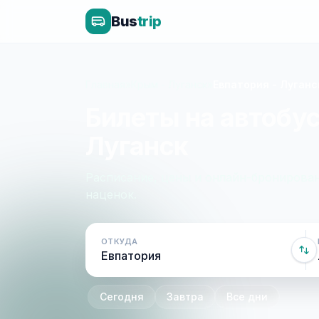
Bus
trip
Главная
»
Крым - Луганск
»
Евпатория - Луганс
Билеты на автобус
Луганск
Расписание, цены и онлайн-бронирован
наценок.
ОТКУДА
Сегодня
Завтра
Все дни