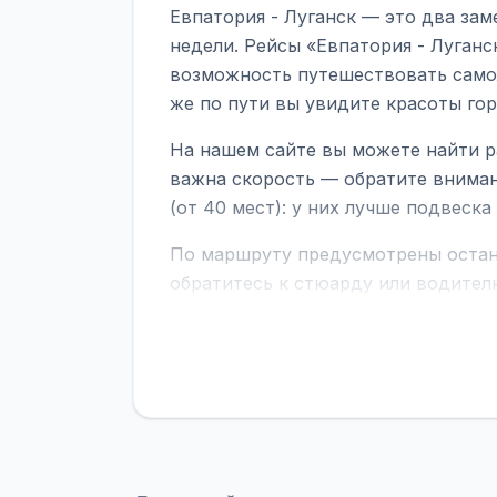
Евпатория - Луганск — это два зам
недели. Рейсы «Евпатория - Луганс
возможность путешествовать самол
же по пути вы увидите красоты го
На нашем сайте вы можете найти р
важна скорость — обратите вниман
(от 40 мест): у них лучше подвеск
По маршруту предусмотрены остано
обратитесь к стюарду или водител
поездке через границу заранее уто
В автобусах есть всё необходимое 
устройств, вода, пледы. На больш
оплата производится только при по
Как забронировать билет?
Выберит
рейсов вы увидите время выезда, м