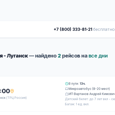
+7 (800) 333-81-21
бесплатно
я - Луганск
— найдено
2
рейсов на
все дни
В пути:
13ч.
Микроавтобус (8-20 мест)
:00
ИП Вартанов Андрей Кимови
анск
(ТРЦ Россия)
Детский билет: до 7 лет вкл - с
Багаж: 1 ед. вкл.