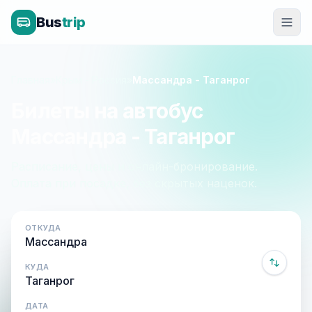
Bus
trip
Главная
»
Крым - Россия
»
Массандра - Таганрог
Билеты на автобус
Массандра - Таганрог
Расписание, цены и онлайн-бронирование.
Оплата при посадке, без скрытых наценок.
ОТКУДА
КУДА
ДАТА