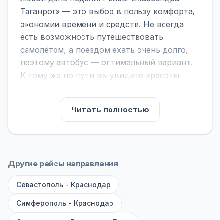
Таганрог» — это выбор в пользу комфорта,
экономии времени и средств. Не всегда
есть возможность путешествовать
самолётом, а поездом ехать очень долго,
поэтому автобус — оптимальный вариант.
К тому же по пути вы увидите красоты
городов, находящихся между ними.
На нашем сайте вы можете найти
Читать полностью
расписание автобусов Массандра -
Таганрог, сравнить рейсы и выбрать
подходящий. Если важна скорость —
обратите внимание на микроавтобусы (8–18
Другие рейсы направления
мест). Если важен комфорт — выбирайте
Севастополь - Краснодар
большие автобусы (от 40 мест): у них лучше
подвеска и дорога ощущается меньше.
Симферополь - Краснодар
По маршруту предусмотрены остановки: