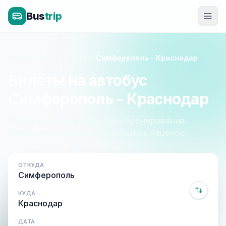
Bus
trip
Главная
»
Крым - Россия
»
Симферополь - Краснодар
Билеты на автобус
Симферополь - Краснодар
Расписание, цены и онлайн-бронирование.
Оплата при посадке, без скрытых наценок.
ОТКУДА
КУДА
ДАТА