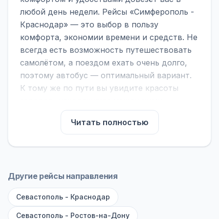
любой день недели. Рейсы «Симферополь -
Краснодар» — это выбор в пользу
комфорта, экономии времени и средств. Не
всегда есть возможность путешествовать
самолётом, а поездом ехать очень долго,
поэтому автобус — оптимальный вариант.
К тому же по пути вы увидите красоты
городов, находящихся между ними.
На нашем сайте вы можете найти
Читать полностью
расписание автобусов Симферополь -
Краснодар, сравнить рейсы и выбрать
подходящий. Если важна скорость —
обратите внимание на микроавтобусы (8–18
Другие рейсы направления
мест). Если важен комфорт — выбирайте
Севастополь - Краснодар
большие автобусы (от 40 мест): у них лучше
подвеска и дорога ощущается меньше.
Севастополь - Ростов-на-Дону