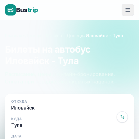
Bus
trip
Главная
»
Донецк - Москва - Донецк
»
Иловайск - Тула
Билеты на автобус
Иловайск - Тула
Расписание, цены и онлайн-бронирование.
Оплата при посадке, без скрытых наценок.
ОТКУДА
КУДА
ДАТА