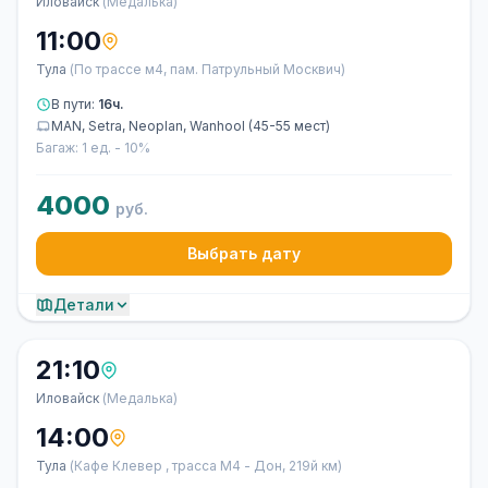
Иловайск
(Медалька)
11:00
Тула
(По трассе м4, пам. Патрульный Москвич)
В пути:
16ч.
MAN, Setra, Neoplan, Wanhool (45-55 мест)
Багаж: 1 ед. - 10%
4000
руб.
Выбрать дату
Детали
21:10
Иловайск
(Медалька)
14:00
Тула
(Кафе Клевер , трасса М4 - Дон, 219й км)