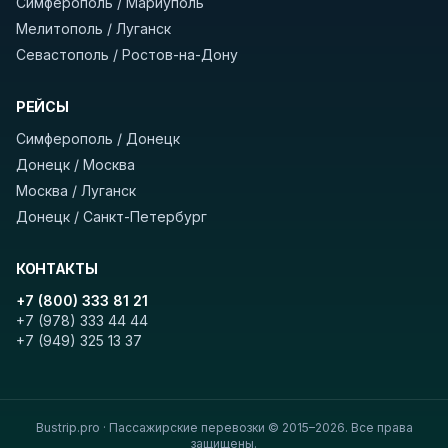
Симферополь / Мариуполь
устройств, вода, пледы. На больших
Мелитополь / Луганск
автобусах работают стюарды. У нас
нет
Севастополь / Ростов-на-Дону
скрытых платежей
и
наценки на билеты
—
оплата производится только при посадке,
РЕЙСЫ
печатать билет заранее не нужно.
Симферополь / Донецк
Донецк / Москва
Как забронировать билет?
Выберите город
Москва / Луганск
отправления и прибытия, дату выезда и
Донецк / Санкт-Петербург
нажмите «Найти рейсы». В списке рейсов
вы увидите время выезда, место посадки,
КОНТАКТЫ
время и место прибытия, время в пути и
цену. Кнопка «Детали рейса» покажет
+7 (800) 333 81 21
+7 (978) 333 44 44
полный путь. Выбрав рейс, нажмите
+7 (949) 325 13 37
«Забронировать» и дождитесь звонка
оператора с подтверждением.
Удачных поездок! С уважением, команда
Bustrip.pro · Пассажирские перевозки © 2015–2026. Все права
BUSTRIP.PRO
защищены.