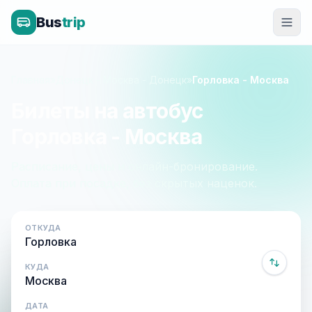
Bus
trip
Главная
»
Донецк - Москва - Донецк
»
Горловка - Москва
Билеты на автобус
Горловка - Москва
Расписание, цены и онлайн-бронирование.
Оплата при посадке, без скрытых наценок.
ОТКУДА
КУДА
ДАТА