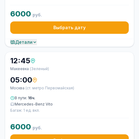
6000
руб.
Выбрать дату
Детали
12:45
Макеевка
(Зеленый)
05:00
Москва
(ст. метро Первомайская)
В пути:
16ч.
Mercedes-Benz Vito
Багаж: 1 ед. вкл.
6000
руб.