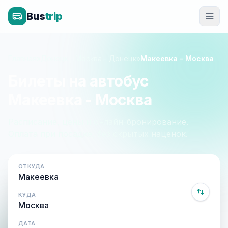
Bus
trip
Главная
»
Донецк - Москва - Донецк
»
Макеевка - Москва
Билеты на автобус
Макеевка - Москва
Расписание, цены и онлайн-бронирование.
Оплата при посадке, без скрытых наценок.
ОТКУДА
КУДА
ДАТА