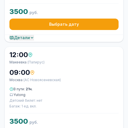
3500
руб.
Выбрать дату
Детали
12:00
Макеевка
(Папирус)
09:00
Москва
(АС Новоясеневская)
В пути:
21ч.
Yutong
Детский билет: нет
Багаж: 1 ед. вкл.
3500
руб.