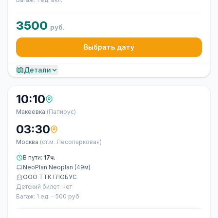
3500
руб.
Выбрать дату
Детали
10:10
Макеевка
(Папирус)
03:30
Москва
(ст.м. Лесопарковая)
В пути:
17ч.
NeoPlan Neoplan (49м)
ООО ТТК ГЛОБУС
Детский билет: нет
Багаж: 1 ед. - 500 руб.