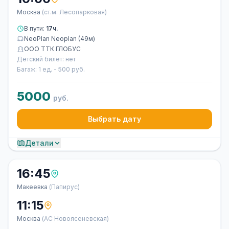
Москва
(ст.м. Лесопарковая)
В пути:
17ч.
NeoPlan Neoplan (49м)
ООО ТТК ГЛОБУС
Детский билет: нет
Багаж: 1 ед. - 500 руб.
5000
руб.
Выбрать дату
Детали
16:45
Макеевка
(Папирус)
11:15
Москва
(АС Новоясеневская)