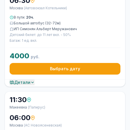
06:30
Москва
(Автовокзал Котельники)
В пути:
20ч.
Большой автобус (32-72м)
ИП Симонян Альберт Меружанович
Детский билет: до 11 лет вкл. - 50%
Багаж: 1 ед. вкл.
4000
руб.
Выбрать дату
Детали
11:30
Макеевка
(Папирус)
06:00
Москва
(АС Новоясеневская)