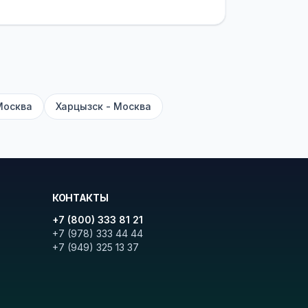
латежей
и
наценки на билеты
—
ите «Найти рейсы». В списке
и цену. Кнопка «Детали рейса»
атора с подтверждением.
Москва
Харцызск - Москва
КОНТАКТЫ
+7 (800) 333 81 21
+7 (978) 333 44 44
+7 (949) 325 13 37