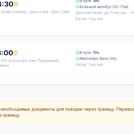
В пути:
19ч.
4:30
Большой автобус (32-72м)
а
(Кафе Клевер , трасса М4 - Дон, 219й
Детский билет: до 11 лет вкл. - 
Багаж: 1 ед. вкл.
3:00
В пути:
13ч.
Mercedes-Benz Vito
а
(По трассе м4, пам. Патрульный
Багаж: 1 ед. вкл.
квич)
 необходимые документы для поездки через границу. Перево
 границу.