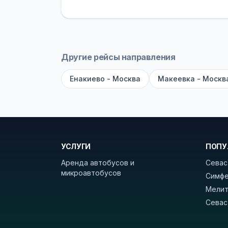
устройств, вода, пледы. На больш
оплата производится только при по
Как забронировать билет?
Выберит
рейсов вы увидите время выезда, м
Другие рейсы направления
покажет полный путь. Выбрав рейс
Енакиево - Москва
Макеевка - Москв
Удачных поездок! С уважением, 
УСЛУГИ
ПОПУ
Аренда автобусов и
Севас
микроавтобусов
Симфе
Мелит
Севас