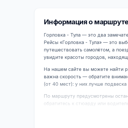
Информация о маршруте 
Горловка - Тула — это два замечат
Рейсы «Горловка - Тула» — это выб
путешествовать самолётом, а поез
увидите красоты городов, находящ
На нашем сайте вы можете найти р
важна скорость — обратите вниман
(от 40 мест): у них лучше подвеск
По маршруту предусмотрены остано
обратитесь к стюарду или водител
поездке через границу заранее уто
В автобусах есть всё необходимое 