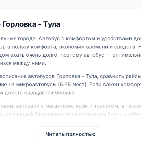
Горловка - Тула
ельных города. Автобус с комфортом и удобствами до
ор в пользу комфорта, экономии времени и средств. 
дом ехать очень долго, поэтому автобус — оптимальн
ихся между ними.
асписание автобусов Горловка - Тула, сравнить рейс
ие на микроавтобусы (8–18 мест). Если важен комфо
а и дорога ощущается меньше.
вки: заправки с магазином, кафе и туалетом, а такж
ю. Для вашей безопасности рекомендуем брать с собой
чнить возможность пересечения у оператора или в по
Читать полностью
для комфортной поездки: регулировка сидений, конди