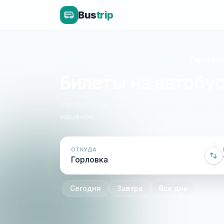
Bus
trip
Главная
»
Донецк - Москва - Донецк
»
Горловка
Билеты на автобус
Расписание, цены и онлайн-бронирован
наценок.
ОТКУДА
Сегодня
Завтра
Все дни