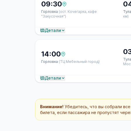
09:30
0
Горловка
(ост. Кочегарка, кафе
Тул
"Закусочная")
км)
Детали
0
14:00
Тул
Горловка
(ТЦ Мебельный город)
Мос
Детали
Внимание!
Убедитесь, что вы собрали все
билета, если пассажира не пропустят через