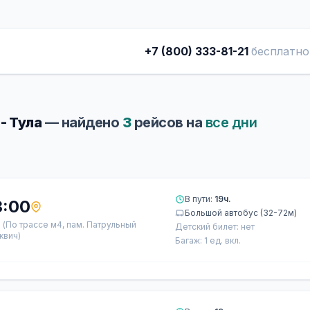
+7 (800) 333-81-21
бесплатно
- Тула
— найдено
3
рейсов на
все дни
В пути:
19ч.
3:00
Большой автобус (32-72м)
а
(По трассе м4, пам. Патрульный
Детский билет: нет
квич)
Багаж: 1 ед. вкл.