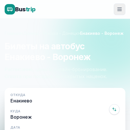
Bus
trip
Главная
»
Донецк - Москва - Донецк
»
Енакиево - Воронеж
Билеты на автобус
Енакиево - Воронеж
Расписание, цены и онлайн-бронирование.
Оплата при посадке, без скрытых наценок.
ОТКУДА
КУДА
ДАТА