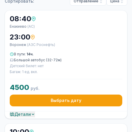
Сортировать:
Отправление
Цена
08:40
Енакиево
(АС)
23:00
Воронеж
(АЗС Роснефть)
В пути:
14ч.
Большой автобус (32-72м)
Детский билет: нет
Багаж: 1 ед. вкл.
4500
руб.
Выбрать дату
Детали
10:00