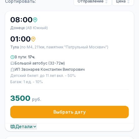
Сортировать:
Отправление
Цена
08:00
Донецк
(АВ Южный)
01:00
Тула
(по М4, 211км, памятник "Патрульный Москвич")
В пути:
17ч.
Большой автобус (32-72м)
ИП Звонарев Константин Викторович
Детский билет: до 11 лет вкл. - 50%
Багаж: 1 ед. - 10%
3500
руб.
Выбрать дату
Детали