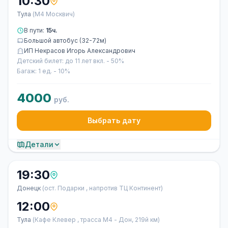
10:30
Тула
(М4 Москвич)
В пути:
15ч.
Большой автобус (32-72м)
ИП Некрасов Игорь Александрович
Детский билет: до 11 лет вкл. - 50%
Багаж: 1 ед. - 10%
4000
руб.
Выбрать дату
Детали
19:30
Донецк
(ост. Подарки , напротив ТЦ Континент)
12:00
Тула
(Кафе Клевер , трасса М4 - Дон, 219й км)