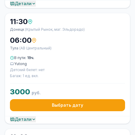
Детали
11:30
Донецк
(Крытый Рынок, маг. Эльдорадо)
06:00
Тула
(АВ Центральный)
В пути:
19ч.
Yutong
Детский билет: нет
Багаж: 1 ед. вкл.
3000
руб.
Выбрать дату
Детали