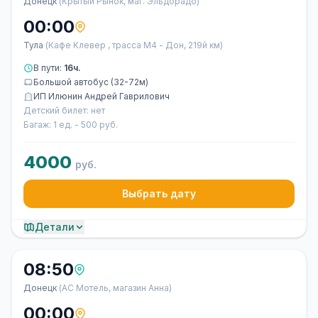
Донецк
(Крытый Рынок, маг. Эльдорадо)
00:00
Тула
(Кафе Клевер , трасса М4 - Дон, 219й км)
В пути:
16ч.
Большой автобус (32-72м)
ИП Илюнин Андрей Гаврилович
Детский билет: нет
Багаж: 1 ед. - 500 руб.
4000
руб.
Выбрать дату
Детали
08:50
Донецк
(АС Мотель, магазин Анна)
00:00