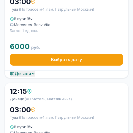
03:00
Тула
(По трассе м4, пам. Патрульный Москвич)
В пути:
15ч.
Mercedes-Benz Vito
Багаж: 1 ед. вкл.
6000
руб.
Выбрать дату
Детали
12:15
Донецк
(АС Мотель, магазин Анна)
03:00
Тула
(По трассе м4, пам. Патрульный Москвич)
В пути:
15ч.
Mercedes-Benz Vito