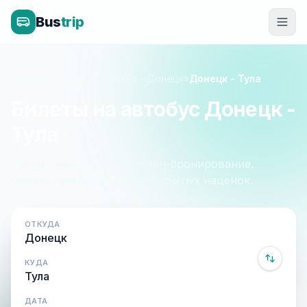
Bus
trip
Главная
»
Донецк - Москва - Донецк
»
Донецк - Тула
Билеты на автобус Донецк -
Тула
Расписание, цены и онлайн-бронирование.
Оплата при посадке, без скрытых наценок.
ОТКУДА
КУДА
ДАТА