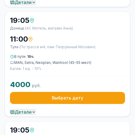
Детали
19:05
Донецк
(АС Мотель, магазин Анна)
11:00
Тула
(По трассе м4, пам. Патрульный Москвич)
В пути:
16ч.
MAN, Setra, Neoplan, Wanhool (45-55 мест)
Багаж: 1 ед. - 10%
4000
руб.
Выбрать дату
Детали
19:05