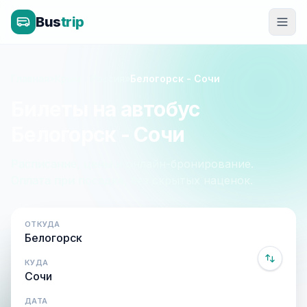
Bus
trip
Главная
»
Крым - Россия
»
Белогорск - Сочи
Билеты на автобус
Белогорск - Сочи
Расписание, цены и онлайн-бронирование.
Оплата при посадке, без скрытых наценок.
ОТКУДА
КУДА
ДАТА