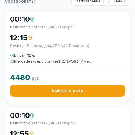
Сортировать:
Отправление
Цена
00:10
Белогорск
(автостанция Белогорск)
12:15
Сочи
(ул. Виноградная, 272(АЗС Роснефть))
В пути:
12 ч.
Mercedes-Benz Sprinter Н272РО82 (7 мест)
4480
руб.
Выбрать дату
00:10
Белогорск
(автостанция Белогорск)
12:55