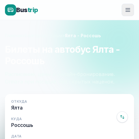
Bus
trip
Главная
»
Белгород - Крым
»
Ялта - Россошь
Билеты на автобус Ялта -
Россошь
Расписание, цены и онлайн-бронирование.
Оплата при посадке, без скрытых наценок.
ОТКУДА
КУДА
ДАТА