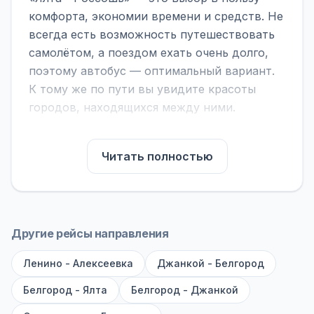
комфорта, экономии времени и средств. Не
всегда есть возможность путешествовать
самолётом, а поездом ехать очень долго,
поэтому автобус — оптимальный вариант.
К тому же по пути вы увидите красоты
городов, находящихся между ними.
На нашем сайте вы можете найти
расписание автобусов Ялта - Россошь,
Читать полностью
сравнить рейсы и выбрать подходящий.
Если важна скорость — обратите внимание
на микроавтобусы (8–18 мест). Если важен
комфорт — выбирайте большие автобусы
Другие рейсы направления
(от 40 мест): у них лучше подвеска и
Ленино - Алексеевка
дорога ощущается меньше.
Джанкой - Белгород
Белгород - Ялта
Белгород - Джанкой
По маршруту предусмотрены остановки:
заправки с магазином, кафе и туалетом, а