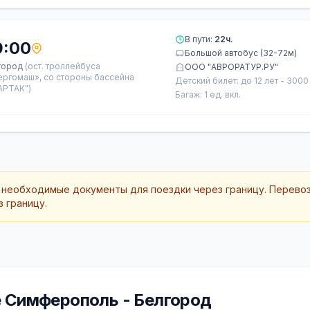
В пути:
22ч.
9:00
Большой автобус (32-72м)
город
(ост. троллейбуса
ООО "АВРОРАТУР.РУ"
ергомаш», со стороны бассейна
Детский билет: до 12 лет - 3000
АРТАК")
Багаж: 1 ед. вкл.
 необходимые документы для поездки через границу. Перево
 границу.
 Симферополь - Белгород