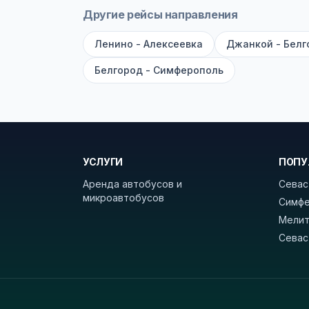
рейсов вы увидите время выезда, м
Другие рейсы направления
покажет полный путь. Выбрав рейс
Ленино - Алексеевка
Джанкой - Белг
Удачных поездок! С уважением, 
Белгород - Симферополь
УСЛУГИ
ПОПУ
Аренда автобусов и
Севас
микроавтобусов
Симфе
Мелит
Севас