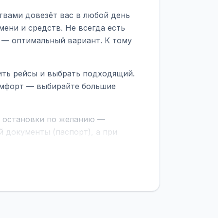
твами довезёт вас в любой день
ени и средств. Не всегда есть
 — оптимальный вариант. К тому
ить рейсы и выбрать подходящий.
комфорт — выбирайте большие
е остановки по желанию —
 документы (паспорт), а при
граничной службе.
ционер, отопление, зарядка
латежей
и
наценки на билеты
—
ите «Найти рейсы». В списке