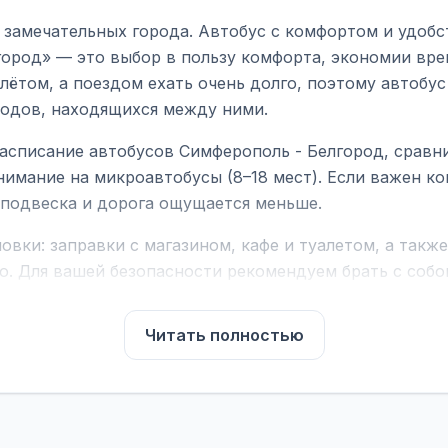
 замечательных города. Автобус с комфортом и удобс
ород» — это выбор в пользу комфорта, экономии врем
ётом, а поездом ехать очень долго, поэтому автобус
родов, находящихся между ними.
асписание автобусов Симферополь - Белгород, сравн
нимание на микроавтобусы (8–18 мест). Если важен 
е подвеска и дорога ощущается меньше.
вки: заправки с магазином, кафе и туалетом, а такж
ю. Для вашей безопасности рекомендуем брать с собой
чнить возможность пересечения у оператора или в по
Читать полностью
для комфортной поездки: регулировка сидений, конди
их автобусах работают стюарды. У нас
нет скрытых п
садке, печатать билет заранее не нужно.
е город отправления и прибытия, дату выезда и нажм