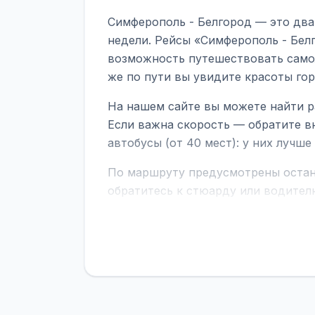
Симферополь - Белгород — это два
недели. Рейсы «Симферополь - Белг
возможность путешествовать самол
же по пути вы увидите красоты го
На нашем сайте вы можете найти р
Если важна скорость — обратите в
автобусы (от 40 мест): у них лучш
По маршруту предусмотрены остано
обратитесь к стюарду или водител
поездке через границу заранее уто
В автобусах есть всё необходимое 
устройств, вода, пледы. На больш
оплата производится только при по
Как забронировать билет?
Выберит