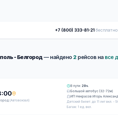
+7 (800) 333-81-21
бесплатно
оль - Белгород
— найдено
2
рейсов на
все 
В пути:
28ч.
Большой автобус (32-72м)
8:00
ИП Некрасов Игорь Алексан
город
(Автовокзал)
Детский билет: до 11 лет вкл. - 
Багаж: 1 ед. вкл.