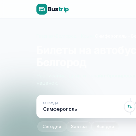
Bus
trip
Главная
»
Белгород - Крым
»
Симферополь - Б
Билеты на автобу
Белгород
Расписание, цены и онлайн-бронирован
наценок.
ОТКУДА
Сегодня
Завтра
Все дни