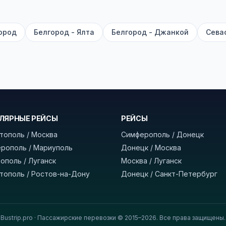
есто посадки, время и место прибытия, время в пути 
, нажмите «Забронировать» и дождитесь звонка опер
ород
Белгород - Ялта
Белгород - Джанкой
Сева
команда
BUSTRIP.PRO
ЛЯРНЫЕ РЕЙСЫ
РЕЙСЫ
тополь / Москва
Симферополь / Донецк
рополь / Мариуполь
Донецк / Москва
ополь / Луганск
Москва / Луганск
тополь / Ростов-на-Дону
Донецк / Санкт-Петербург
Bustrip.pro · Пассажирские перевозки © 2015–2026. Все права защищены.