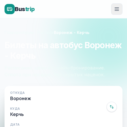
Bus
trip
Главная
»
Крым - Россия
»
Воронеж - Керчь
Билеты на автобус Воронеж
- Керчь
Расписание, цены и онлайн-бронирование.
Оплата при посадке, без скрытых наценок.
ОТКУДА
КУДА
ДАТА