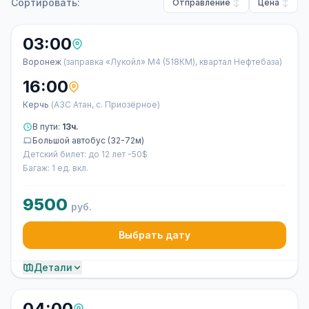
Сортировать:
Отправление
Цена
03:00
Воронеж
(заправка «Лукойл» М4 (518КМ), квартал Нефтебаза)
16:00
Керчь
(АЗС Атан, с. Приозёрное)
В пути:
13ч.
Большой автобус (32-72м)
Детский билет: до 12 лет -50$
Багаж: 1 ед. вкл.
9500
руб.
Выбрать дату
Детали
04:00