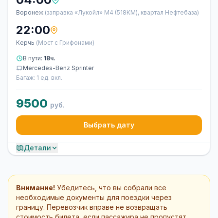
Воронеж
(заправка «Лукойл» М4 (518КМ), квартал Нефтебаза)
22:00
Керчь
(Мост с Грифонами)
В пути:
18ч.
Mercedes-Benz Sprinter
Багаж: 1 ед. вкл.
9500
руб.
Выбрать дату
Детали
Внимание!
Убедитесь, что вы собрали все
необходимые документы для поездки через
границу. Перевозчик вправе не возвращать
стоимость билета, если пассажира не пропустят