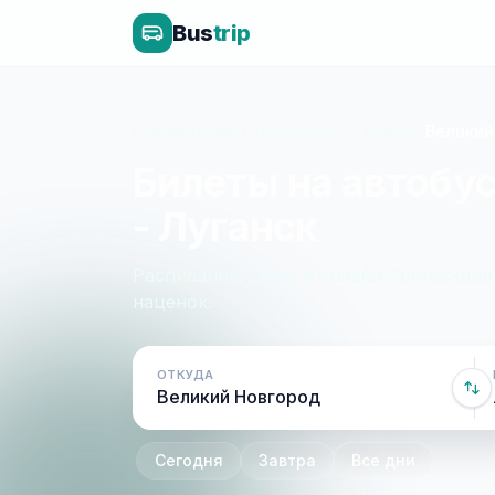
Bus
trip
Главная
»
Санкт-Петербург - Луганск
»
Великий
Билеты на автобу
- Луганск
Расписание, цены и онлайн-бронирован
наценок.
ОТКУДА
Сегодня
Завтра
Все дни