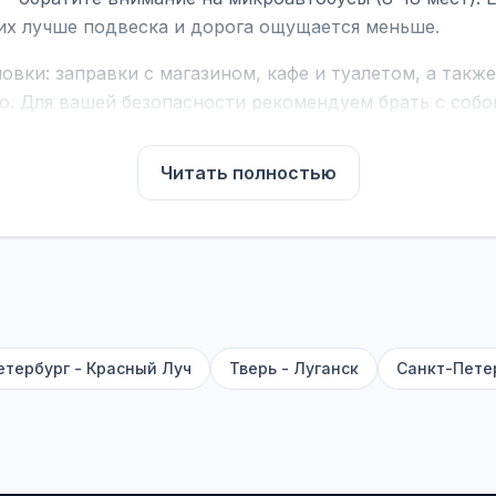
них лучше подвеска и дорога ощущается меньше.
вки: заправки с магазином, кафе и туалетом, а такж
ю. Для вашей безопасности рекомендуем брать с собой
чнить возможность пересечения у оператора или в по
Читать полностью
для комфортной поездки: регулировка сидений, конди
их автобусах работают стюарды. У нас
нет скрытых п
садке, печатать билет заранее не нужно.
е город отправления и прибытия, дату выезда и нажм
есто посадки, время и место прибытия, время в пути 
, нажмите «Забронировать» и дождитесь звонка опер
етербург - Красный Луч
Тверь - Луганск
Санкт-Пете
команда
BUSTRIP.PRO