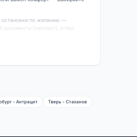
е остановки по желанию —
 документы (паспорт), а при
граничной службе.
ционер, отопление, зарядка
латежей
и
наценки на билеты
—
ите «Найти рейсы». В списке
и цену. Кнопка «Детали рейса»
атора с подтверждением.
рбург - Антрацит
Тверь - Стаханов