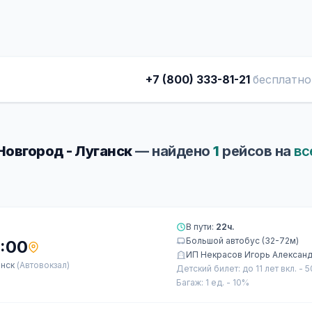
+7 (800) 333-81-21
бесплатно
Новгород - Луганск
— найдено
1
рейсов на
вс
В пути:
22ч.
Большой автобус (32-72м)
:00
ИП Некрасов Игорь Алексан
анск
(Автовокзал)
Детский билет: до 11 лет вкл. - 
Багаж: 1 ед. - 10%