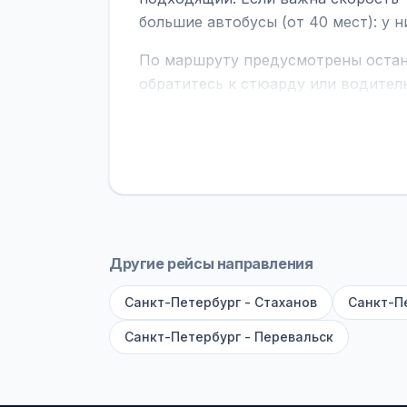
большие автобусы (от 40 мест): у 
По маршруту предусмотрены остано
обратитесь к стюарду или водител
поездке через границу заранее уто
В автобусах есть всё необходимое 
устройств, вода, пледы. На больш
оплата производится только при по
Как забронировать билет?
Выберит
рейсов вы увидите время выезда, м
Другие рейсы направления
покажет полный путь. Выбрав рейс
Санкт-Петербург - Стаханов
Санкт-П
Удачных поездок! С уважением, 
Санкт-Петербург - Перевальск