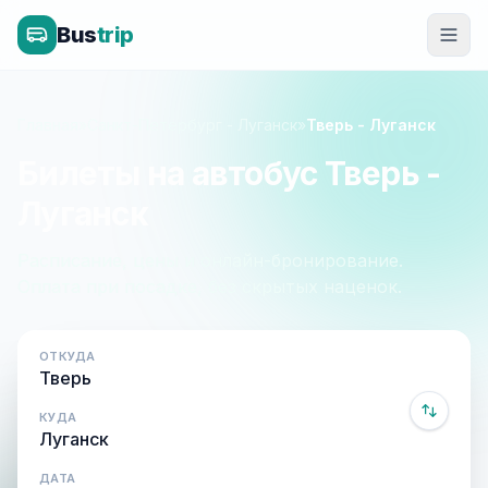
Bus
trip
Главная
»
Санкт-Петербург - Луганск
»
Тверь - Луганск
Билеты на автобус Тверь -
Луганск
Расписание, цены и онлайн-бронирование.
Оплата при посадке, без скрытых наценок.
ОТКУДА
КУДА
ДАТА