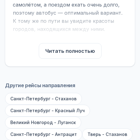
самолётом, а поездом ехать очень долго,
поэтому автобус — оптимальный вариант.
К тому же по пути вы увидите красоты
городов, находящихся между ними.
На нашем сайте вы можете найти
расписание автобусов Тверь - Луганск,
Читать полностью
сравнить рейсы и выбрать подходящий.
Если важна скорость — обратите внимание
на микроавтобусы (8–18 мест). Если важен
комфорт — выбирайте большие автобусы
Другие рейсы направления
(от 40 мест): у них лучше подвеска и
Санкт-Петербург - Стаханов
дорога ощущается меньше.
Санкт-Петербург - Красный Луч
По маршруту предусмотрены остановки:
заправки с магазином, кафе и туалетом, а
Великий Новгород - Луганск
также остановки по желанию — обратитесь
Санкт-Петербург - Антрацит
Тверь - Стаханов
к стюарду или водителю. Для вашей