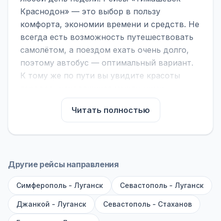
Краснодон» — это выбор в пользу
комфорта, экономии времени и средств. Не
всегда есть возможность путешествовать
самолётом, а поездом ехать очень долго,
поэтому автобус — оптимальный вариант.
К тому же по пути вы увидите красоты
городов, находящихся между ними.
На нашем сайте вы можете найти
Читать полностью
расписание автобусов Тимашевск -
Краснодон, сравнить рейсы и выбрать
подходящий. Если важна скорость —
обратите внимание на микроавтобусы (8–18
Другие рейсы направления
мест). Если важен комфорт — выбирайте
Симферополь - Луганск
большие автобусы (от 40 мест): у них лучше
Севастополь - Луганск
подвеска и дорога ощущается меньше.
Джанкой - Луганск
Севастополь - Стаханов
По маршруту предусмотрены остановки: