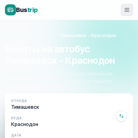
Bus
trip
Главная
»
Крым - Луганск
»
Тимашевск - Краснодон
Билеты на автобус
Тимашевск - Краснодон
Расписание, цены и онлайн-бронирование.
Оплата при посадке, без скрытых наценок.
ОТКУДА
КУДА
ДАТА