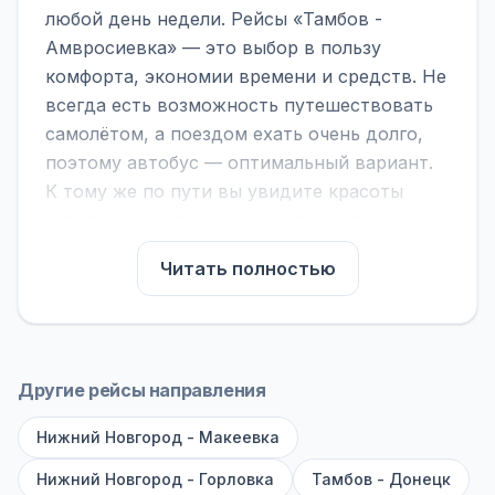
любой день недели. Рейсы «Тамбов -
Амвросиевка» — это выбор в пользу
комфорта, экономии времени и средств. Не
всегда есть возможность путешествовать
самолётом, а поездом ехать очень долго,
поэтому автобус — оптимальный вариант.
К тому же по пути вы увидите красоты
городов, находящихся между ними.
На нашем сайте вы можете найти
Читать полностью
расписание автобусов Тамбов -
Амвросиевка, сравнить рейсы и выбрать
подходящий. Если важна скорость —
обратите внимание на микроавтобусы (8–18
Другие рейсы направления
мест). Если важен комфорт — выбирайте
Нижний Новгород - Макеевка
большие автобусы (от 40 мест): у них лучше
подвеска и дорога ощущается меньше.
Нижний Новгород - Горловка
Тамбов - Донецк