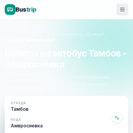
Bus
trip
Главная
»
Донецк - Нижний Новгород - Донецк
»
Тамбов - Амвросиевка
Билеты на автобус Тамбов -
Амвросиевка
Расписание, цены и онлайн-бронирование.
Оплата при посадке, без скрытых наценок.
ОТКУДА
КУДА