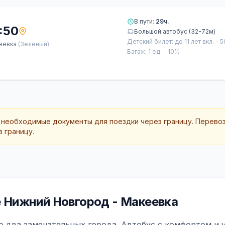
В пути:
29ч.
:50
Большой автобус (32-72м)
Детский билет: до 11 лет вкл. - 
еевка
(Зеленый)
Багаж: 1 ед. - 10%
 необходимые документы для поездки через границу. Перево
 границу.
 Нижний Новгород - Макеевка
 два замечательных города. Автобус с комфортом и 