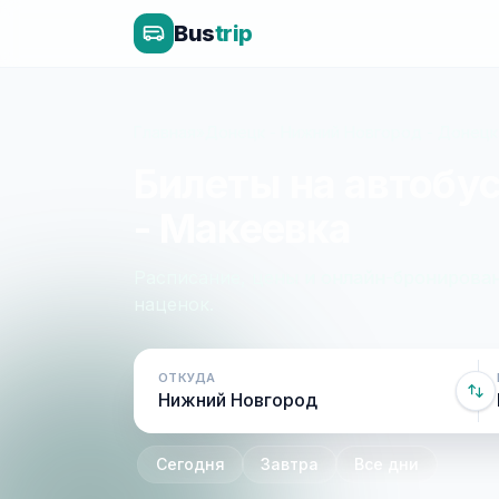
Bus
trip
Главная
»
Донецк - Нижний Новгород - Донецк
Билеты на автобу
- Макеевка
Расписание, цены и онлайн-бронирован
наценок.
ОТКУДА
Сегодня
Завтра
Все дни