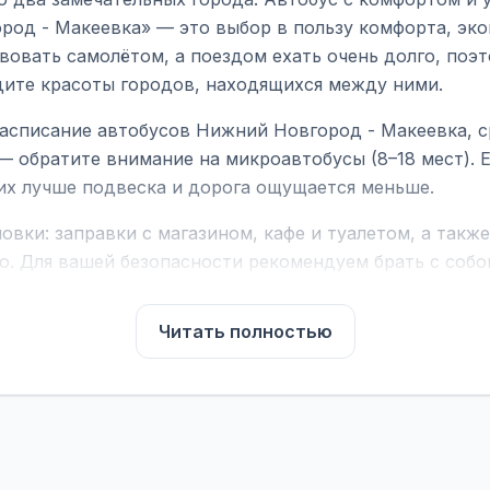
род - Макеевка» — это выбор в пользу комфорта, эко
вовать самолётом, а поездом ехать очень долго, поэ
идите красоты городов, находящихся между ними.
асписание автобусов Нижний Новгород - Макеевка, с
— обратите внимание на микроавтобусы (8–18 мест).
них лучше подвеска и дорога ощущается меньше.
вки: заправки с магазином, кафе и туалетом, а такж
ю. Для вашей безопасности рекомендуем брать с собой
чнить возможность пересечения у оператора или в по
Читать полностью
для комфортной поездки: регулировка сидений, конди
их автобусах работают стюарды. У нас
нет скрытых п
садке, печатать билет заранее не нужно.
е город отправления и прибытия, дату выезда и нажм
есто посадки, время и место прибытия, время в пути 