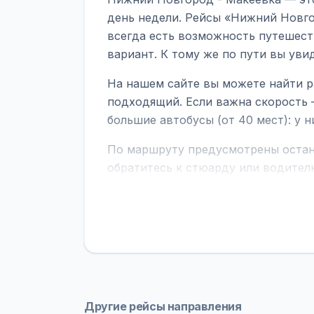
день недели. Рейсы «Нижний Новго
всегда есть возможность путешест
вариант. К тому же по пути вы ув
На нашем сайте вы можете найти р
подходящий. Если важна скорость 
большие автобусы (от 40 мест): у 
По маршруту предусмотрены остано
обратитесь к стюарду или водител
поездке через границу заранее уто
В автобусах есть всё необходимое 
устройств, вода, пледы. На больш
оплата производится только при по
Как забронировать билет?
Выберит
рейсов вы увидите время выезда, м
Другие рейсы направления