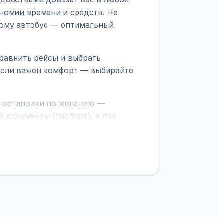
номии времени и средств. Не
тому автобус — оптимальный
равнить рейсы и выбрать
 Если важен комфорт — выбирайте
е остановки по желанию —
 документы (паспорт), а при
граничной службе.
ционер, отопление, зарядка
латежей
и
наценки на билеты
—
ите «Найти рейсы». В списке
и цену. Кнопка «Детали рейса»