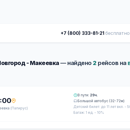
+7 (800) 333-81-21
бесплатно
овгород - Макеевка
— найдено
2
рейсов на
В пути:
29ч.
:00
Большой автобус (32-72м)
Детский билет: до 11 лет вкл. - 
еевка
(Папирус)
Багаж: 1 ед. - 10%