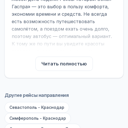
Гаспра» — это выбор в пользу комфорта,
экономии времени и средств. Не всегда
есть возможность путешествовать
самолётом, а поездом ехать очень долго,
поэтому автобус — оптимальный вариант.
К тому же по пути вы увидите красоты
городов, находящихся между ними.
На нашем сайте вы можете найти
Читать полностью
расписание автобусов Старый Оскол -
Гаспра, сравнить рейсы и выбрать
подходящий. Если важна скорость —
обратите внимание на микроавтобусы (8–18
Другие рейсы направления
мест). Если важен комфорт — выбирайте
Севастополь - Краснодар
большие автобусы (от 40 мест): у них лучше
подвеска и дорога ощущается меньше.
Симферополь - Краснодар
По маршруту предусмотрены остановки: