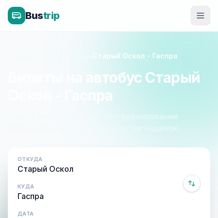
Bus
trip
Главная
»
Крым - Россия
»
Старый Оскол - Гаспра
Билеты на автобус Старый
Оскол - Гаспра
Расписание, цены и онлайн-бронирование.
Оплата при посадке, без скрытых наценок.
ОТКУДА
КУДА
ДАТА