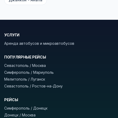
безопасности рекомендуем брать с собой
документы (паспорт), а при поездке через
границу заранее уточнить возможность
пересечения у оператора или в пограничной
службе.
УСЛУГИ
Аренда автобусов и микроавтобусов
В автобусах есть всё необходимое для
комфортной поездки: регулировка сидений,
ПОПУЛЯРНЫЕ РЕЙСЫ
кондиционер, отопление, зарядка
устройств, вода, пледы. На больших
Севастополь / Москва
автобусах работают стюарды. У нас
нет
Симферополь / Мариуполь
скрытых платежей
и
наценки на билеты
—
Мелитополь / Луганск
оплата производится только при посадке,
Севастополь / Ростов-на-Дону
печатать билет заранее не нужно.
РЕЙСЫ
Как забронировать билет?
Выберите город
Симферополь / Донецк
отправления и прибытия, дату выезда и
Донецк / Москва
нажмите «Найти рейсы». В списке рейсов