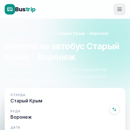
Bus
trip
Главная
»
Крым - Россия
»
Старый Крым - Воронеж
Билеты на автобус Старый
Крым - Воронеж
Расписание, цены и онлайн-бронирование.
Оплата при посадке, без скрытых наценок.
ОТКУДА
КУДА
ДАТА