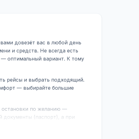
твами довезёт вас в любой день
ени и средств. Не всегда есть
 — оптимальный вариант. К тому
ить рейсы и выбрать подходящий.
комфорт — выбирайте большие
е остановки по желанию —
 документы (паспорт), а при
граничной службе.
ционер, отопление, зарядка