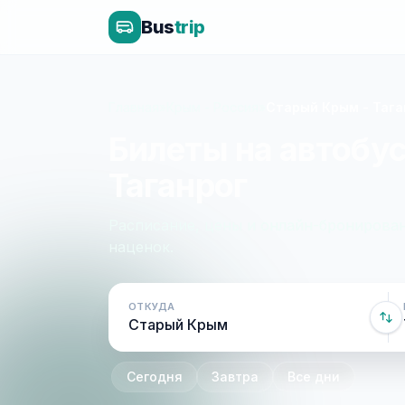
Bus
trip
Главная
»
Крым - Россия
»
Старый Крым - Тага
Билеты на автобу
Таганрог
Расписание, цены и онлайн-бронирован
наценок.
ОТКУДА
Сегодня
Завтра
Все дни