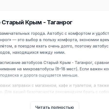
 Старый Крым - Таганрог
 замечательных города. Автобус с комфортом и удобс
нрог» — это выбор в пользу комфорта, экономии врем
ётом, а поездом ехать очень долго, поэтому автобус
родов, находящихся между ними.
асписание автобусов Старый Крым - Таганрог, сравн
нимание на микроавтобусы (8–18 мест). Если важен 
е подвеска и дорога ощущается меньше.
вки: заправки с магазином, кафе и туалетом, а такж
ю. Для вашей безопасности рекомендуем брать с собой
чнить возможность пересечения у оператора или в по
Читать полностью
для комфортной поездки: регулировка сидений, конди