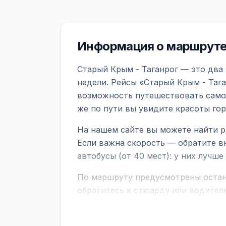
Информация о маршруте
Старый Крым - Таганрог — это два
недели. Рейсы «Старый Крым - Тага
возможность путешествовать самол
же по пути вы увидите красоты го
На нашем сайте вы можете найти р
Если важна скорость — обратите в
автобусы (от 40 мест): у них лучш
По маршруту предусмотрены остано
обратитесь к стюарду или водител
поездке через границу заранее уто
В автобусах есть всё необходимое 