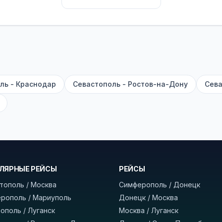
их автобусах работают стюарды. У нас
нет скрытых п
садке, печатать билет заранее не нужно.
е город отправления и прибытия, дату выезда и нажм
есто посадки, время и место прибытия, время в пути 
, нажмите «Забронировать» и дождитесь звонка опер
ль - Краснодар
Севастополь - Ростов-на-Дону
Сева
команда
BUSTRIP.PRO
ЛЯРНЫЕ РЕЙСЫ
РЕЙСЫ
тополь / Москва
Симферополь / Донецк
рополь / Мариуполь
Донецк / Москва
ополь / Луганск
Москва / Луганск