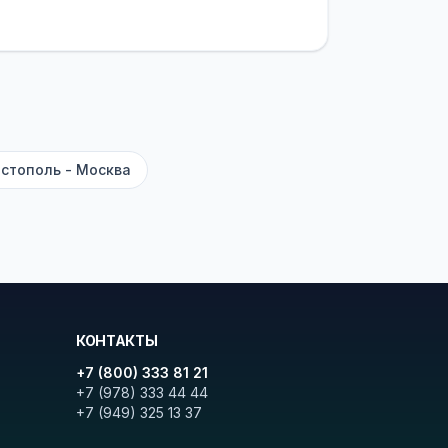
латежей
и
наценки на билеты
—
ите «Найти рейсы». В списке
и цену. Кнопка «Детали рейса»
атора с подтверждением.
стополь - Москва
КОНТАКТЫ
+7 (800) 333 81 21
+7 (978) 333 44 44
+7 (949) 325 13 37