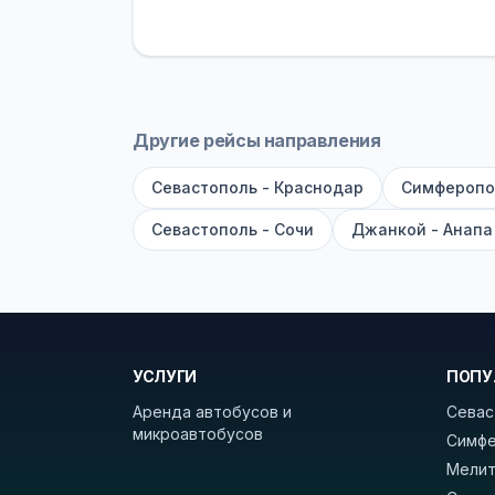
устройств, вода, пледы. На больш
оплата производится только при по
Как забронировать билет?
Выберит
рейсов вы увидите время выезда, м
Другие рейсы направления
покажет полный путь. Выбрав рейс
Севастополь - Краснодар
Симферопо
Удачных поездок! С уважением, 
Севастополь - Сочи
Джанкой - Анапа
УСЛУГИ
ПОПУ
Аренда автобусов и
Севас
микроавтобусов
Симфе
Мелит