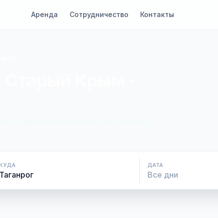
Аренда
Сотрудничество
Контакты
нрог
с Старый Крым -
ие. Оплата при посадке, без скрытых
КУДА
ДАТА