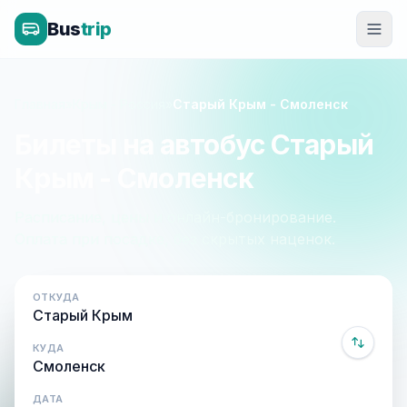
Bus
trip
Главная
»
Крым - Россия
»
Старый Крым - Смоленск
Билеты на автобус Старый
Крым - Смоленск
Расписание, цены и онлайн-бронирование.
Оплата при посадке, без скрытых наценок.
ОТКУДА
КУДА
ДАТА