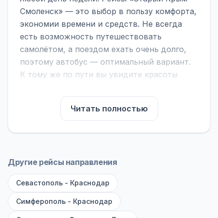
Смоленск» — это выбор в пользу комфорта,
экономии времени и средств. Не всегда
есть возможность путешествовать
самолётом, а поездом ехать очень долго,
поэтому автобус — оптимальный вариант.
К тому же по пути вы увидите красоты
городов, находящихся между ними.
На нашем сайте вы можете найти
Читать полностью
расписание автобусов Старый Крым -
Смоленск, сравнить рейсы и выбрать
подходящий. Если важна скорость —
обратите внимание на микроавтобусы (8–18
Другие рейсы направления
мест). Если важен комфорт — выбирайте
Севастополь - Краснодар
большие автобусы (от 40 мест): у них лучше
подвеска и дорога ощущается меньше.
Симферополь - Краснодар
По маршруту предусмотрены остановки: