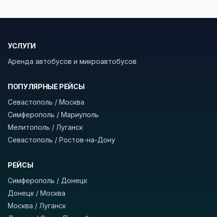
безопасности рекомендуем брать с собой
документы (паспорт), а при поездке через
границу заранее уточнить возможность
УСЛУГИ
пересечения у оператора или в пограничной
службе.
Аренда автобусов и микроавтобусов
В автобусах есть всё необходимое для
ПОПУЛЯРНЫЕ РЕЙСЫ
комфортной поездки: регулировка сидений,
Севастополь / Москва
кондиционер, отопление, зарядка
Симферополь / Мариуполь
устройств, вода, пледы. На больших
Мелитополь / Луганск
автобусах работают стюарды. У нас
нет
Севастополь / Ростов-на-Дону
скрытых платежей
и
наценки на билеты
—
оплата производится только при посадке,
РЕЙСЫ
печатать билет заранее не нужно.
Симферополь / Донецк
Как забронировать билет?
Выберите город
Донецк / Москва
отправления и прибытия, дату выезда и
Москва / Луганск
нажмите «Найти рейсы». В списке рейсов