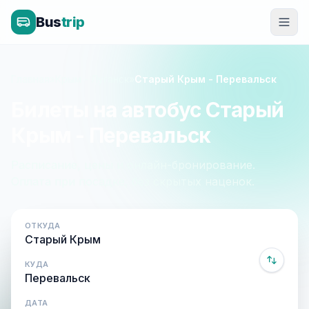
Bus
trip
Главная
»
Крым - Луганск
»
Старый Крым - Перевальск
Билеты на автобус Старый
Крым - Перевальск
Расписание, цены и онлайн-бронирование.
Оплата при посадке, без скрытых наценок.
ОТКУДА
КУДА
ДАТА