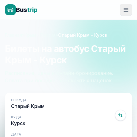
Bus
trip
Главная
»
Крым - Россия
»
Старый Крым - Курск
Билеты на автобус Старый
Крым - Курск
Расписание, цены и онлайн-бронирование.
Оплата при посадке, без скрытых наценок.
ОТКУДА
КУДА
ДАТА