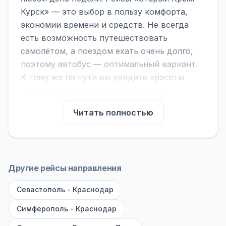
Курск» — это выбор в пользу комфорта,
экономии времени и средств. Не всегда
есть возможность путешествовать
самолётом, а поездом ехать очень долго,
поэтому автобус — оптимальный вариант.
К тому же по пути вы увидите красоты
городов, находящихся между ними.
На нашем сайте вы можете найти
Читать полностью
расписание автобусов Старый Крым -
Курск, сравнить рейсы и выбрать
подходящий. Если важна скорость —
обратите внимание на микроавтобусы (8–18
Другие рейсы направления
мест). Если важен комфорт — выбирайте
Севастополь - Краснодар
большие автобусы (от 40 мест): у них лучше
подвеска и дорога ощущается меньше.
Симферополь - Краснодар
По маршруту предусмотрены остановки: