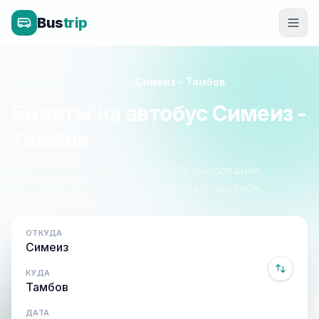
Bus
trip
Главная
»
Крым - Россия
»
Симеиз - Тамбов
Билеты на автобус Симеиз -
Тамбов
Расписание, цены и онлайн-бронирование.
Оплата при посадке, без скрытых наценок.
ОТКУДА
КУДА
ДАТА