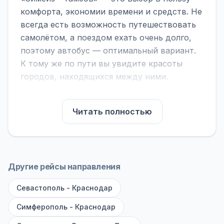
комфорта, экономии времени и средств. Не
всегда есть возможность путешествовать
самолётом, а поездом ехать очень долго,
поэтому автобус — оптимальный вариант.
К тому же по пути вы увидите красоты
городов, находящихся между ними.
На нашем сайте вы можете найти
расписание автобусов Симеиз - Тамбов,
Читать полностью
сравнить рейсы и выбрать подходящий.
Если важна скорость — обратите внимание
на микроавтобусы (8–18 мест). Если важен
комфорт — выбирайте большие автобусы
Другие рейсы направления
(от 40 мест): у них лучше подвеска и
Севастополь - Краснодар
дорога ощущается меньше.
Симферополь - Краснодар
По маршруту предусмотрены остановки:
заправки с магазином, кафе и туалетом, а