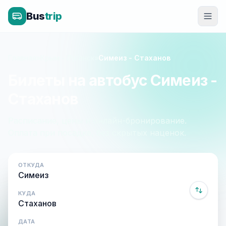
Bus
trip
Главная
»
Крым - Луганск
»
Симеиз - Стаханов
Билеты на автобус Симеиз -
Стаханов
Расписание, цены и онлайн-бронирование.
Оплата при посадке, без скрытых наценок.
ОТКУДА
КУДА
ДАТА