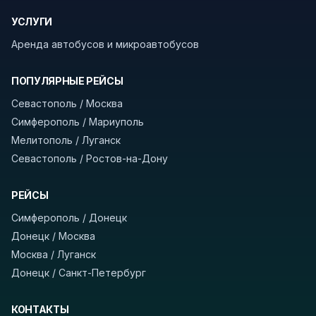
границу заранее уточнить возможность
УСЛУГИ
пересечения у оператора или в пограничной
службе.
Аренда автобусов и микроавтобусов
В автобусах есть всё необходимое для
ПОПУЛЯРНЫЕ РЕЙСЫ
комфортной поездки: регулировка сидений,
Севастополь / Москва
кондиционер, отопление, зарядка
Симферополь / Мариуполь
устройств, вода, пледы. На больших
Мелитополь / Луганск
автобусах работают стюарды. У нас
нет
Севастополь / Ростов-на-Дону
скрытых платежей
и
наценки на билеты
—
оплата производится только при посадке,
РЕЙСЫ
печатать билет заранее не нужно.
Симферополь / Донецк
Как забронировать билет?
Выберите город
Донецк / Москва
отправления и прибытия, дату выезда и
Москва / Луганск
нажмите «Найти рейсы». В списке рейсов
Донецк / Санкт-Петербург
вы увидите время выезда, место посадки,
время и место прибытия, время в пути и
КОНТАКТЫ