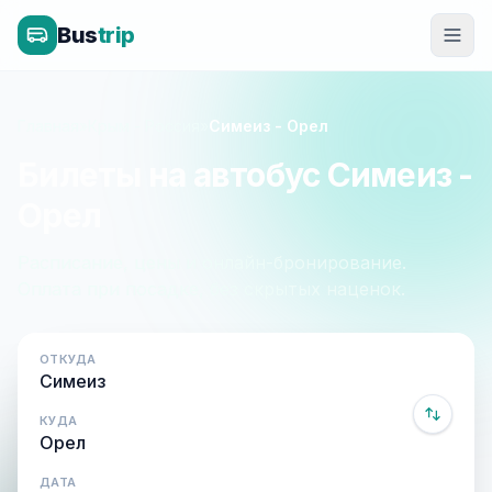
Bus
trip
Главная
»
Крым - Россия
»
Симеиз - Орел
Билеты на автобус Симеиз -
Орел
Расписание, цены и онлайн-бронирование.
Оплата при посадке, без скрытых наценок.
ОТКУДА
КУДА
ДАТА