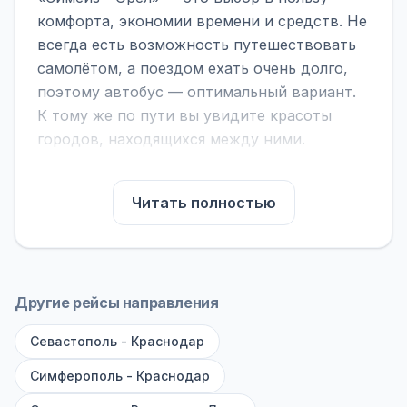
комфорта, экономии времени и средств. Не
всегда есть возможность путешествовать
самолётом, а поездом ехать очень долго,
поэтому автобус — оптимальный вариант.
К тому же по пути вы увидите красоты
городов, находящихся между ними.
На нашем сайте вы можете найти
расписание автобусов Симеиз - Орел,
Читать полностью
сравнить рейсы и выбрать подходящий.
Если важна скорость — обратите внимание
на микроавтобусы (8–18 мест). Если важен
комфорт — выбирайте большие автобусы
Другие рейсы направления
(от 40 мест): у них лучше подвеска и
Севастополь - Краснодар
дорога ощущается меньше.
Симферополь - Краснодар
По маршруту предусмотрены остановки:
заправки с магазином, кафе и туалетом, а