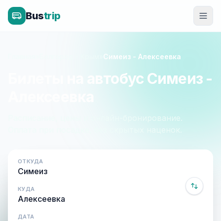
Bus
trip
Главная
»
Белгород - Крым
»
Симеиз - Алексеевка
Билеты на автобус Симеиз -
Алексеевка
Расписание, цены и онлайн-бронирование.
Оплата при посадке, без скрытых наценок.
ОТКУДА
КУДА
ДАТА