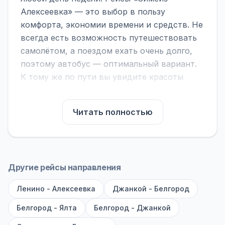
Алексеевка» — это выбор в пользу
комфорта, экономии времени и средств. Не
всегда есть возможность путешествовать
самолётом, а поездом ехать очень долго,
поэтому автобус — оптимальный вариант.
К тому же по пути вы увидите красоты
городов, находящихся между ними.
На нашем сайте вы можете найти
Читать полностью
расписание автобусов Симеиз - Алексеевка,
сравнить рейсы и выбрать подходящий.
Если важна скорость — обратите внимание
на микроавтобусы (8–18 мест). Если важен
Другие рейсы направления
комфорт — выбирайте большие автобусы
Ленино - Алексеевка
(от 40 мест): у них лучше подвеска и
Джанкой - Белгород
дорога ощущается меньше.
Белгород - Ялта
Белгород - Джанкой
По маршруту предусмотрены остановки: