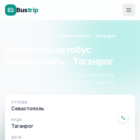
Bus
trip
Главная
»
Крым - Россия
»
Севастополь - Таганрог
Билеты на автобус
Севастополь - Таганрог
Расписание, цены и онлайн-бронирование.
Оплата при посадке, без скрытых наценок.
ОТКУДА
КУДА
ДАТА