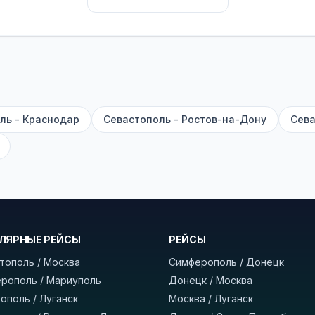
их автобусах работают стюарды. У нас
нет скрытых п
садке, печатать билет заранее не нужно.
е город отправления и прибытия, дату выезда и нажм
есто посадки, время и место прибытия, время в пути 
, нажмите «Забронировать» и дождитесь звонка опер
ль - Краснодар
Севастополь - Ростов-на-Дону
Сева
команда
BUSTRIP.PRO
ЛЯРНЫЕ РЕЙСЫ
РЕЙСЫ
тополь / Москва
Симферополь / Донецк
рополь / Мариуполь
Донецк / Москва
ополь / Луганск
Москва / Луганск