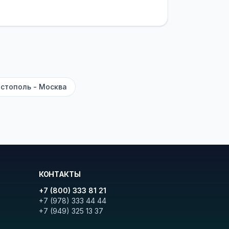
латежей
и
наценки на билеты
—
ите «Найти рейсы». В списке
и цену. Кнопка «Детали рейса»
атора с подтверждением.
стополь - Москва
КОНТАКТЫ
+7 (800) 333 81 21
+7 (978) 333 44 44
+7 (949) 325 13 37