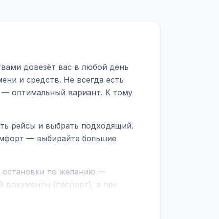
твами довезёт вас в любой день
ени и средств. Не всегда есть
 — оптимальный вариант. К тому
ить рейсы и выбрать подходящий.
комфорт — выбирайте большие
е остановки по желанию —
 документы (паспорт), а при
граничной службе.
ционер, отопление, зарядка