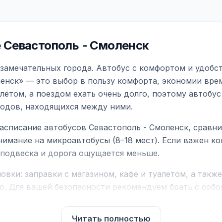
 Севастополь - Смоленск
 замечательных города. Автобус с комфортом и удобс
енск» — это выбор в пользу комфорта, экономии врем
ётом, а поездом ехать очень долго, поэтому автобус
родов, находящихся между ними.
асписание автобусов Севастополь - Смоленск, сравн
нимание на микроавтобусы (8–18 мест). Если важен 
е подвеска и дорога ощущается меньше.
вки: заправки с магазином, кафе и туалетом, а такж
ю. Для вашей безопасности рекомендуем брать с собой
чнить возможность пересечения у оператора или в по
Читать полностью
для комфортной поездки: регулировка сидений, конди