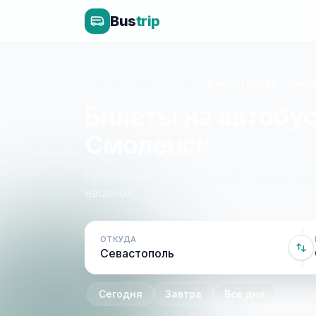
Bus
trip
Главная
»
Крым - Россия
»
Севастополь - Смо
Билеты на автобус
Смоленск
Расписание, цены и онлайн-бронирован
наценок.
ОТКУДА
Сегодня
Завтра
Все дни