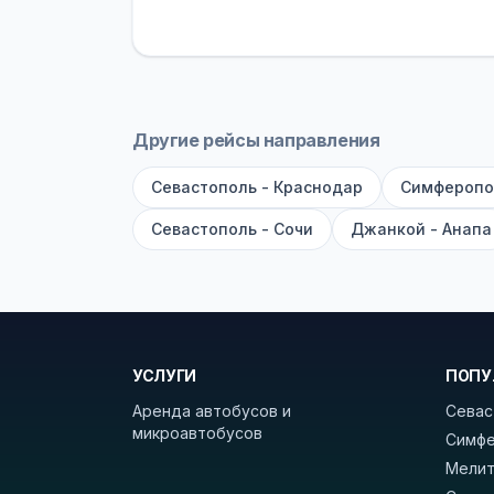
устройств, вода, пледы. На больш
оплата производится только при по
Как забронировать билет?
Выберит
рейсов вы увидите время выезда, м
Другие рейсы направления
покажет полный путь. Выбрав рейс
Севастополь - Краснодар
Симферопо
Удачных поездок! С уважением, 
Севастополь - Сочи
Джанкой - Анапа
УСЛУГИ
ПОПУ
Аренда автобусов и
Севас
микроавтобусов
Симфе
Мелит