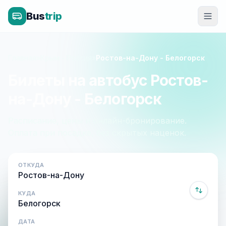
Bus
trip
Главная
»
Крым - Россия
»
Ростов-на-Дону - Белогорск
Билеты на автобус Ростов-
на-Дону - Белогорск
Расписание, цены и онлайн-бронирование.
Оплата при посадке, без скрытых наценок.
ОТКУДА
КУДА
ДАТА