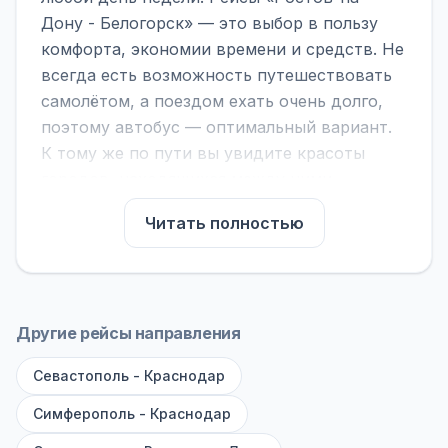
Дону - Белогорск» — это выбор в пользу
комфорта, экономии времени и средств. Не
всегда есть возможность путешествовать
самолётом, а поездом ехать очень долго,
поэтому автобус — оптимальный вариант.
К тому же по пути вы увидите красоты
городов, находящихся между ними.
На нашем сайте вы можете найти
Читать полностью
расписание автобусов Ростов-на-Дону -
Белогорск, сравнить рейсы и выбрать
подходящий. Если важна скорость —
обратите внимание на микроавтобусы (8–18
Другие рейсы направления
мест). Если важен комфорт — выбирайте
Севастополь - Краснодар
большие автобусы (от 40 мест): у них лучше
подвеска и дорога ощущается меньше.
Симферополь - Краснодар
По маршруту предусмотрены остановки: