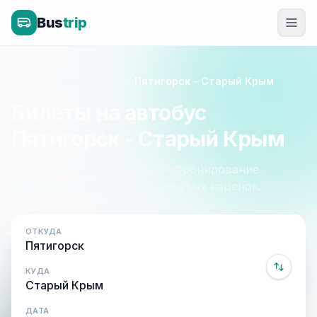
Bus
trip
Главная
»
Крым - Россия
»
Пятигорск - Старый Крым
Билеты на автобус
Пятигорск - Старый Крым
Расписание, цены и онлайн-бронирование.
Оплата при посадке, без скрытых наценок.
ОТКУДА
КУДА
ДАТА