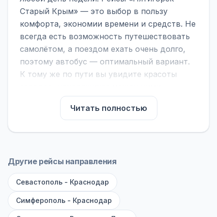
Старый Крым» — это выбор в пользу
комфорта, экономии времени и средств. Не
всегда есть возможность путешествовать
самолётом, а поездом ехать очень долго,
поэтому автобус — оптимальный вариант.
К тому же по пути вы увидите красоты
городов, находящихся между ними.
На нашем сайте вы можете найти
Читать полностью
расписание автобусов Пятигорск - Старый
Крым, сравнить рейсы и выбрать
подходящий. Если важна скорость —
обратите внимание на микроавтобусы (8–18
Другие рейсы направления
мест). Если важен комфорт — выбирайте
Севастополь - Краснодар
большие автобусы (от 40 мест): у них лучше
подвеска и дорога ощущается меньше.
Симферополь - Краснодар
По маршруту предусмотрены остановки: