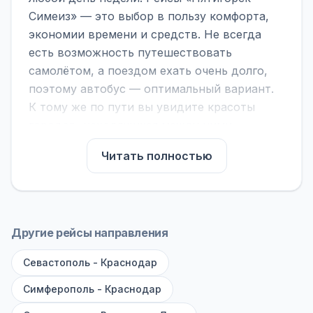
Симеиз» — это выбор в пользу комфорта,
экономии времени и средств. Не всегда
есть возможность путешествовать
самолётом, а поездом ехать очень долго,
поэтому автобус — оптимальный вариант.
К тому же по пути вы увидите красоты
городов, находящихся между ними.
На нашем сайте вы можете найти
Читать полностью
расписание автобусов Пятигорск - Симеиз,
сравнить рейсы и выбрать подходящий.
Если важна скорость — обратите внимание
на микроавтобусы (8–18 мест). Если важен
Другие рейсы направления
комфорт — выбирайте большие автобусы
Севастополь - Краснодар
(от 40 мест): у них лучше подвеска и
дорога ощущается меньше.
Симферополь - Краснодар
По маршруту предусмотрены остановки: