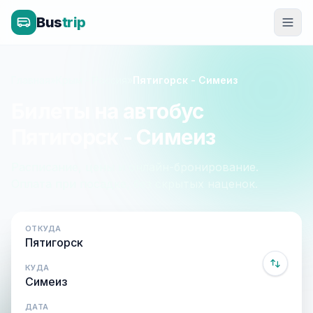
Bus
trip
Главная
»
Крым - Россия
»
Пятигорск - Симеиз
Билеты на автобус
Пятигорск - Симеиз
Расписание, цены и онлайн-бронирование.
Оплата при посадке, без скрытых наценок.
ОТКУДА
КУДА
ДАТА