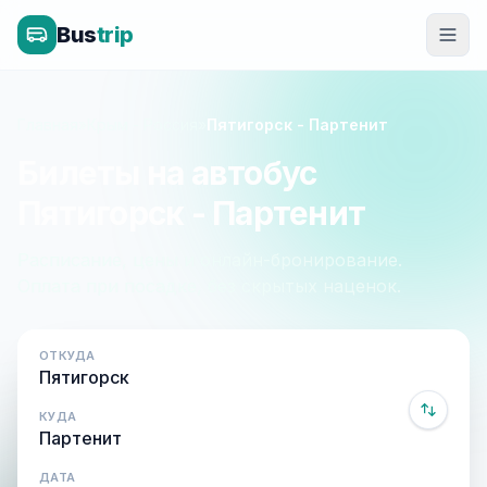
Bus
trip
Главная
»
Крым - Россия
»
Пятигорск - Партенит
Билеты на автобус
Пятигорск - Партенит
Расписание, цены и онлайн-бронирование.
Оплата при посадке, без скрытых наценок.
ОТКУДА
КУДА
ДАТА