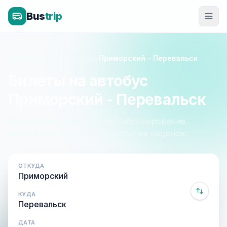
Bus
trip
Главная
»
Крым - Луганск
»
Приморский - Перевальск
Билеты на автобус
Приморский - Перевальск
Расписание, цены и онлайн-бронирование.
Оплата при посадке, без скрытых наценок.
ОТКУДА
КУДА
ДАТА