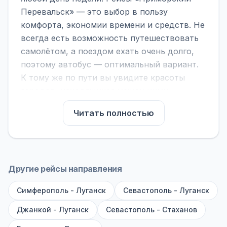
Перевальск» — это выбор в пользу
комфорта, экономии времени и средств. Не
всегда есть возможность путешествовать
самолётом, а поездом ехать очень долго,
поэтому автобус — оптимальный вариант.
К тому же по пути вы увидите красоты
городов, находящихся между ними.
На нашем сайте вы можете найти
Читать полностью
расписание автобусов Приморский -
Перевальск, сравнить рейсы и выбрать
подходящий. Если важна скорость —
обратите внимание на микроавтобусы (8–18
Другие рейсы направления
мест). Если важен комфорт — выбирайте
Симферополь - Луганск
большие автобусы (от 40 мест): у них лучше
Севастополь - Луганск
подвеска и дорога ощущается меньше.
Джанкой - Луганск
Севастополь - Стаханов
По маршруту предусмотрены остановки: