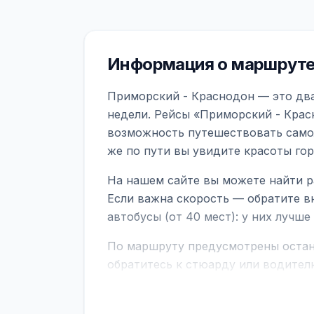
Информация о маршруте
Приморский - Краснодон — это два
недели. Рейсы «Приморский - Крас
возможность путешествовать самол
же по пути вы увидите красоты го
На нашем сайте вы можете найти р
Если важна скорость — обратите в
автобусы (от 40 мест): у них лучш
По маршруту предусмотрены остано
обратитесь к стюарду или водител
поездке через границу заранее уто
В автобусах есть всё необходимое 