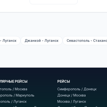
их автобусах работают стюарды. У нас
нет скрытых п
садке, печатать билет заранее не нужно.
е город отправления и прибытия, дату выезда и нажм
есто посадки, время и место прибытия, время в пути 
, нажмите «Забронировать» и дождитесь звонка опер
- Луганск
Джанкой - Луганск
Севастополь - Стахан
команда
BUSTRIP.PRO
ЛЯРНЫЕ РЕЙСЫ
РЕЙСЫ
тополь / Москва
Симферополь / Донецк
рополь / Мариуполь
Донецк / Москва
ополь / Луганск
Москва / Луганск