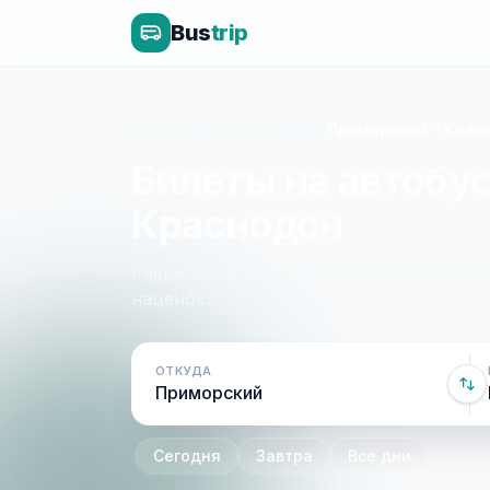
Bus
trip
Главная
»
Крым - Луганск
»
Приморский - Крас
Билеты на автобу
Краснодон
Расписание, цены и онлайн-бронирован
наценок.
ОТКУДА
Сегодня
Завтра
Все дни