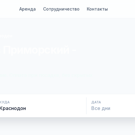
Аренда
Сотрудничество
Контакты
нодон
с Приморский -
ие. Оплата при посадке, без скрытых
КУДА
ДАТА