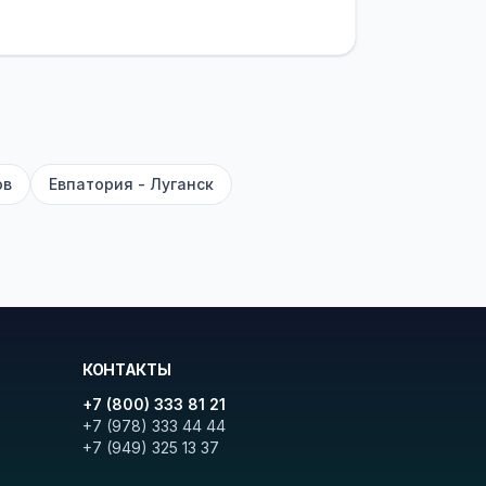
латежей
и
наценки на билеты
—
ите «Найти рейсы». В списке
и цену. Кнопка «Детали рейса»
атора с подтверждением.
ов
Евпатория - Луганск
КОНТАКТЫ
+7 (800) 333 81 21
+7 (978) 333 44 44
+7 (949) 325 13 37