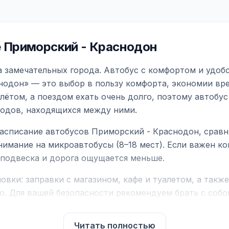
 Приморский - Краснодон
 замечательных города. Автобус с комфортом и удоб
нодон» — это выбор в пользу комфорта, экономии вре
ётом, а поездом ехать очень долго, поэтому автобус
родов, находящихся между ними.
асписание автобусов Приморский - Краснодон, сравн
нимание на микроавтобусы (8–18 мест). Если важен 
е подвеска и дорога ощущается меньше.
вки: заправки с магазином, кафе и туалетом, а такж
ю. Для вашей безопасности рекомендуем брать с собой
чнить возможность пересечения у оператора или в по
Читать полностью
для комфортной поездки: регулировка сидений, конди