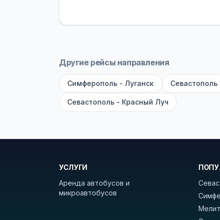
устройств, вода, пледы. На больш
оплата производится только при по
Как забронировать билет?
Выберит
рейсов вы увидите время выезда, м
Другие рейсы направления
покажет полный путь. Выбрав рейс
Симферополь - Луганск
Севастополь 
Удачных поездок! С уважением, 
Севастополь - Красный Луч
УСЛУГИ
ПОПУ
Аренда автобусов и
Севас
микроавтобусов
Симфе
Мелит