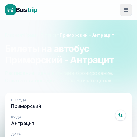
Bus
trip
Главная
»
Крым - Луганск
»
Приморский - Антрацит
Билеты на автобус
Приморский - Антрацит
Расписание, цены и онлайн-бронирование.
Оплата при посадке, без скрытых наценок.
ОТКУДА
КУДА
ДАТА