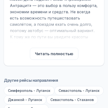
Антрацит» — это выбор в пользу комфорта,
экономии времени и средств. Не всегда
есть возможность путешествовать
самолётом, а поездом ехать очень долго,
поэтому автобус — оптимальный вариант.
К тому же по пути вы увидите красоты
городов, находящихся между ними.
На нашем сайте вы можете найти
Читать полностью
расписание автобусов Приморский -
Антрацит, сравнить рейсы и выбрать
подходящий. Если важна скорость —
обратите внимание на микроавтобусы (8–18
Другие рейсы направления
мест). Если важен комфорт — выбирайте
Симферополь - Луганск
большие автобусы (от 40 мест): у них лучше
Севастополь - Луганск
подвеска и дорога ощущается меньше.
Джанкой - Луганск
Севастополь - Стаханов
По маршруту предусмотрены остановки: