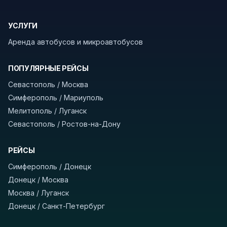
границу заранее уточнить возможность
пересечения у оператора или в пограничной
УСЛУГИ
службе.
Аренда автобусов и микроавтобусов
В автобусах есть всё необходимое для
комфортной поездки: регулировка сидений,
ПОПУЛЯРНЫЕ РЕЙСЫ
кондиционер, отопление, зарядка
Севастополь / Москва
устройств, вода, пледы. На больших
Симферополь / Мариуполь
автобусах работают стюарды. У нас
нет
Мелитополь / Луганск
скрытых платежей
и
наценки на билеты
—
Севастополь / Ростов-на-Дону
оплата производится только при посадке,
печатать билет заранее не нужно.
РЕЙСЫ
Как забронировать билет?
Выберите город
Симферополь / Донецк
отправления и прибытия, дату выезда и
Донецк / Москва
нажмите «Найти рейсы». В списке рейсов
Москва / Луганск
вы увидите время выезда, место посадки,
Донецк / Санкт-Петербург
время и место прибытия, время в пути и