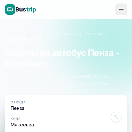
Bus
trip
Главная
»
Донецк - Нижний Новгород - Донецк
»
Пенза - Макеевка
Билеты на автобус Пенза -
Макеевка
Расписание, цены и онлайн-бронирование.
Оплата при посадке, без скрытых наценок.
ОТКУДА
КУДА