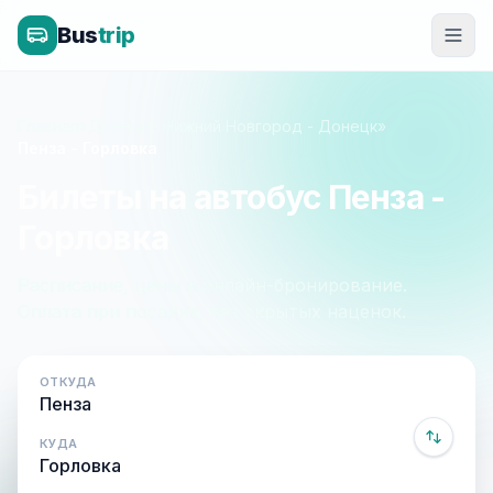
Bus
trip
Главная
»
Донецк - Нижний Новгород - Донецк
»
Пенза - Горловка
Билеты на автобус Пенза -
Горловка
Расписание, цены и онлайн-бронирование.
Оплата при посадке, без скрытых наценок.
ОТКУДА
КУДА