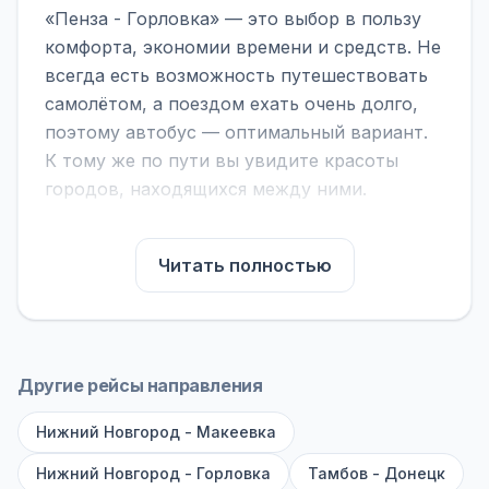
«Пенза - Горловка» — это выбор в пользу
комфорта, экономии времени и средств. Не
всегда есть возможность путешествовать
самолётом, а поездом ехать очень долго,
поэтому автобус — оптимальный вариант.
К тому же по пути вы увидите красоты
городов, находящихся между ними.
На нашем сайте вы можете найти
расписание автобусов Пенза - Горловка,
Читать полностью
сравнить рейсы и выбрать подходящий.
Если важна скорость — обратите внимание
на микроавтобусы (8–18 мест). Если важен
комфорт — выбирайте большие автобусы
Другие рейсы направления
(от 40 мест): у них лучше подвеска и
Нижний Новгород - Макеевка
дорога ощущается меньше.
Нижний Новгород - Горловка
Тамбов - Донецк
По маршруту предусмотрены остановки: