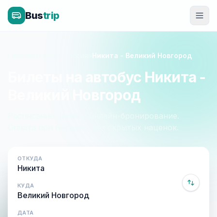
Bus
trip
Главная
»
Крым - Россия
»
Никита - Великий Новгород
Билеты на автобус Никита -
Великий Новгород
Расписание, цены и онлайн-бронирование.
Оплата при посадке, без скрытых наценок.
ОТКУДА
КУДА
ДАТА