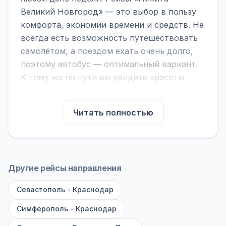
Великий Новгород» — это выбор в пользу
комфорта, экономии времени и средств. Не
всегда есть возможность путешествовать
самолётом, а поездом ехать очень долго,
поэтому автобус — оптимальный вариант.
К тому же по пути вы увидите красоты
городов, находящихся между ними.
На нашем сайте вы можете найти
Читать полностью
расписание автобусов Никита - Великий
Новгород, сравнить рейсы и выбрать
подходящий. Если важна скорость —
обратите внимание на микроавтобусы (8–18
Другие рейсы направления
мест). Если важен комфорт — выбирайте
Севастополь - Краснодар
большие автобусы (от 40 мест): у них лучше
подвеска и дорога ощущается меньше.
Симферополь - Краснодар
По маршруту предусмотрены остановки: