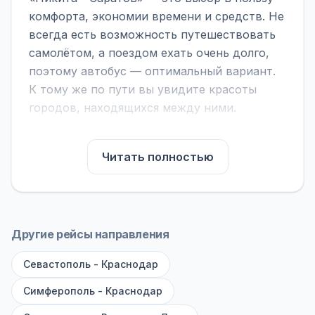
комфорта, экономии времени и средств. Не
всегда есть возможность путешествовать
самолётом, а поездом ехать очень долго,
поэтому автобус — оптимальный вариант.
К тому же по пути вы увидите красоты
городов, находящихся между ними.
На нашем сайте вы можете найти
расписание автобусов Никита - Саратов,
Читать полностью
сравнить рейсы и выбрать подходящий.
Если важна скорость — обратите внимание
на микроавтобусы (8–18 мест). Если важен
комфорт — выбирайте большие автобусы
Другие рейсы направления
(от 40 мест): у них лучше подвеска и
Севастополь - Краснодар
дорога ощущается меньше.
Симферополь - Краснодар
По маршруту предусмотрены остановки:
заправки с магазином, кафе и туалетом, а