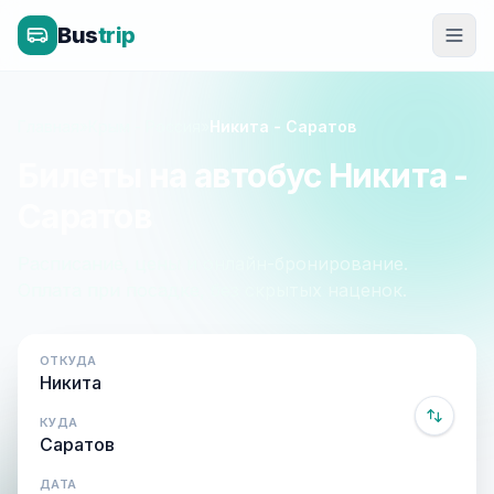
Bus
trip
Главная
»
Крым - Россия
»
Никита - Саратов
Билеты на автобус Никита -
Саратов
Расписание, цены и онлайн-бронирование.
Оплата при посадке, без скрытых наценок.
ОТКУДА
КУДА
ДАТА