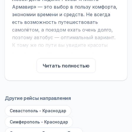
Армавир» — это выбор в пользу комфорта,
экономии времени и средств. Не всегда
есть возможность путешествовать
самолётом, а поездом ехать очень долго,
поэтому автобус — оптимальный вариант.
К тому же по пути вы увидите красоты
городов, находящихся между ними.
На нашем сайте вы можете найти
Читать полностью
расписание автобусов Никита - Армавир,
сравнить рейсы и выбрать подходящий.
Если важна скорость — обратите внимание
на микроавтобусы (8–18 мест). Если важен
Другие рейсы направления
комфорт — выбирайте большие автобусы
Севастополь - Краснодар
(от 40 мест): у них лучше подвеска и
дорога ощущается меньше.
Симферополь - Краснодар
По маршруту предусмотрены остановки: