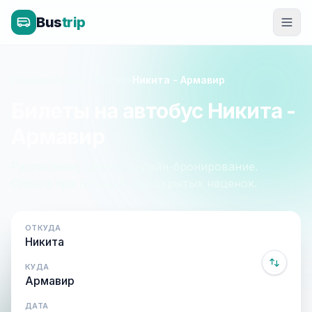
Bus
trip
Главная
»
Крым - Россия
»
Никита - Армавир
Билеты на автобус Никита -
Армавир
Расписание, цены и онлайн-бронирование.
Оплата при посадке, без скрытых наценок.
ОТКУДА
КУДА
ДАТА