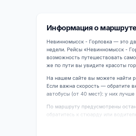
Информация о маршруте
Невинномысск - Горловка — это дв
недели. Рейсы «Невинномысск - Го
возможность путешествовать самол
же по пути вы увидите красоты го
На нашем сайте вы можете найти р
Если важна скорость — обратите в
автобусы (от 40 мест): у них лучш
По маршруту предусмотрены остано
обратитесь к стюарду или водител
поездке через границу заранее уто
В автобусах есть всё необходимое 