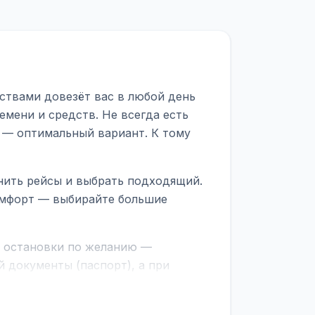
ствами довезёт вас в любой день
мени и средств. Не всегда есть
 — оптимальный вариант. К тому
нить рейсы и выбрать подходящий.
комфорт — выбирайте большие
е остановки по желанию —
 документы (паспорт), а при
граничной службе.
ционер, отопление, зарядка