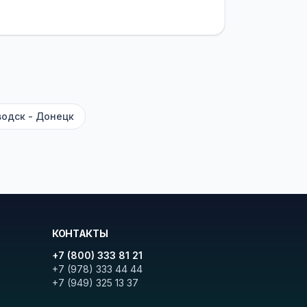
латежей
и
наценки на билеты
—
ите «Найти рейсы». В списке
и цену. Кнопка «Детали рейса»
атора с подтверждением.
одск - Донецк
КОНТАКТЫ
+7 (800) 333 81 21
+7 (978) 333 44 44
+7 (949) 325 13 37