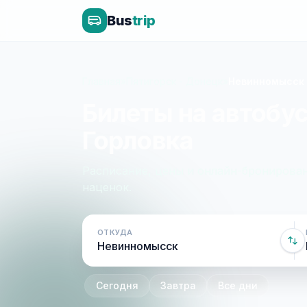
Bus
trip
Главная
»
Пятигорск - Донецк
»
Невинномысск 
Билеты на автобу
Горловка
Расписание, цены и онлайн-бронирован
наценок.
ОТКУДА
Сегодня
Завтра
Все дни