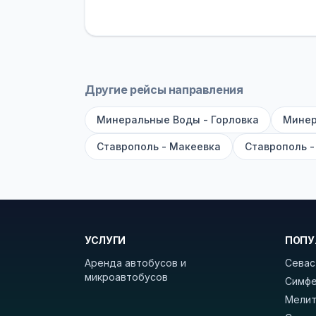
устройств, вода, пледы. На больш
оплата производится только при по
Как забронировать билет?
Выберит
рейсов вы увидите время выезда, м
Другие рейсы направления
покажет полный путь. Выбрав рейс
Минеральные Воды - Горловка
Минер
Удачных поездок! С уважением, 
Ставрополь - Макеевка
Ставрополь -
УСЛУГИ
ПОПУ
Аренда автобусов и
Севас
микроавтобусов
Симфе
Мелит