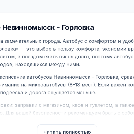
 Невинномысск - Горловка
а замечательных города. Автобус с комфортом и удоб
рловка» — это выбор в пользу комфорта, экономии вре
ётом, а поездом ехать очень долго, поэтому автобус
родов, находящихся между ними.
асписание автобусов Невинномысск - Горловка, срав
нимание на микроавтобусы (8–18 мест). Если важен 
е подвеска и дорога ощущается меньше.
вки: заправки с магазином, кафе и туалетом, а такж
ю. Для вашей безопасности рекомендуем брать с собой
чнить возможность пересечения у оператора или в по
Читать полностью
для комфортной поездки: регулировка сидений, конди