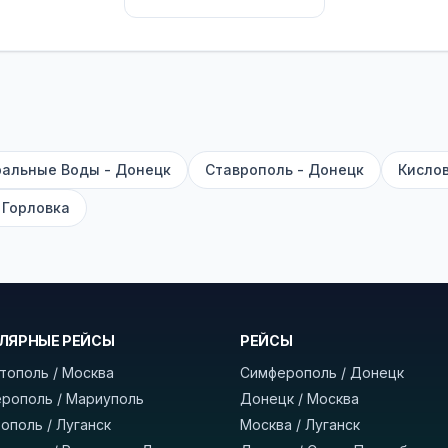
их автобусах работают стюарды. У нас
нет скрытых п
садке, печатать билет заранее не нужно.
е город отправления и прибытия, дату выезда и нажм
есто посадки, время и место прибытия, время в пути 
, нажмите «Забронировать» и дождитесь звонка опер
альные Воды - Донецк
Ставрополь - Донецк
Кислов
команда
BUSTRIP.PRO
 Горловка
ЛЯРНЫЕ РЕЙСЫ
РЕЙСЫ
тополь / Москва
Симферополь / Донецк
рополь / Мариуполь
Донецк / Москва
ополь / Луганск
Москва / Луганск