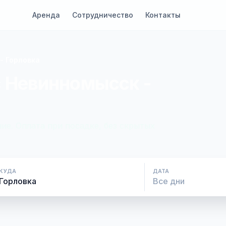
Аренда
Сотрудничество
Контакты
- Горловка
с Невинномысск -
ие. Оплата при посадке, без скрытых
КУДА
ДАТА