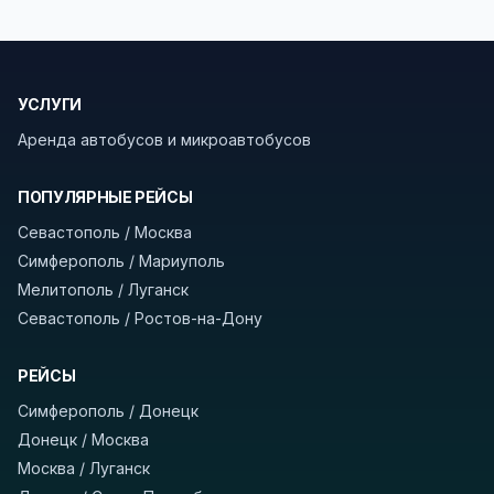
безопасности рекомендуем брать с собой
документы (паспорт), а при поездке через
границу заранее уточнить возможность
УСЛУГИ
пересечения у оператора или в пограничной
службе.
Аренда автобусов и микроавтобусов
В автобусах есть всё необходимое для
ПОПУЛЯРНЫЕ РЕЙСЫ
комфортной поездки: регулировка сидений,
Севастополь / Москва
кондиционер, отопление, зарядка
Симферополь / Мариуполь
устройств, вода, пледы. На больших
Мелитополь / Луганск
автобусах работают стюарды. У нас
нет
Севастополь / Ростов-на-Дону
скрытых платежей
и
наценки на билеты
—
оплата производится только при посадке,
РЕЙСЫ
печатать билет заранее не нужно.
Симферополь / Донецк
Как забронировать билет?
Выберите город
Донецк / Москва
отправления и прибытия, дату выезда и
Москва / Луганск
нажмите «Найти рейсы». В списке рейсов