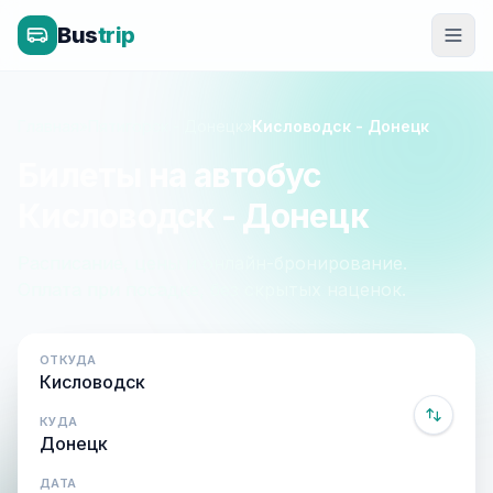
Bus
trip
Главная
»
Пятигорск - Донецк
»
Кисловодск - Донецк
Билеты на автобус
Кисловодск - Донецк
Расписание, цены и онлайн-бронирование.
Оплата при посадке, без скрытых наценок.
ОТКУДА
КУДА
ДАТА