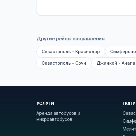
устройств, вода, пледы. На больш
оплата производится только при по
Как забронировать билет?
Выберит
рейсов вы увидите время выезда, м
Другие рейсы направления
покажет полный путь. Выбрав рейс
Севастополь - Краснодар
Симферопо
Удачных поездок! С уважением, 
Севастополь - Сочи
Джанкой - Анапа
УСЛУГИ
ПОПУ
Аренда автобусов и
Севас
микроавтобусов
Симфе
Мелит