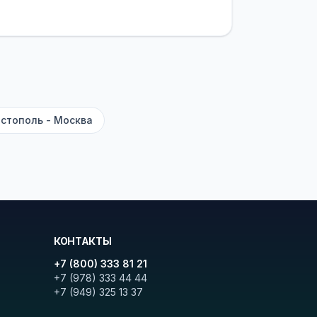
латежей
и
наценки на билеты
—
ите «Найти рейсы». В списке
и цену. Кнопка «Детали рейса»
атора с подтверждением.
стополь - Москва
КОНТАКТЫ
+7 (800) 333 81 21
+7 (978) 333 44 44
+7 (949) 325 13 37