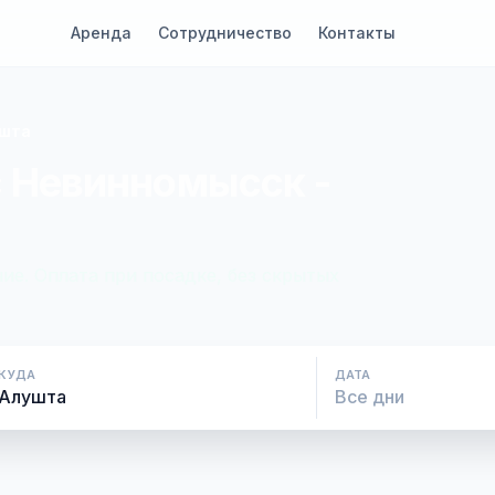
Аренда
Сотрудничество
Контакты
ушта
с Невинномысск -
ие. Оплата при посадке, без скрытых
КУДА
ДАТА