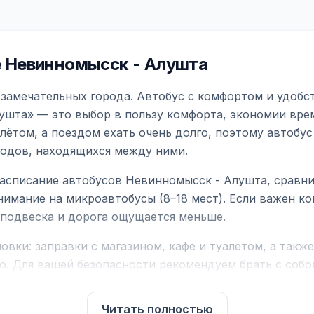
 Невинномысск - Алушта
замечательных города. Автобус с комфортом и удобс
ушта» — это выбор в пользу комфорта, экономии врем
ётом, а поездом ехать очень долго, поэтому автобус
родов, находящихся между ними.
асписание автобусов Невинномысск - Алушта, сравни
нимание на микроавтобусы (8–18 мест). Если важен 
е подвеска и дорога ощущается меньше.
вки: заправки с магазином, кафе и туалетом, а такж
ю. Для вашей безопасности рекомендуем брать с собой
чнить возможность пересечения у оператора или в по
Читать полностью
для комфортной поездки: регулировка сидений, конди