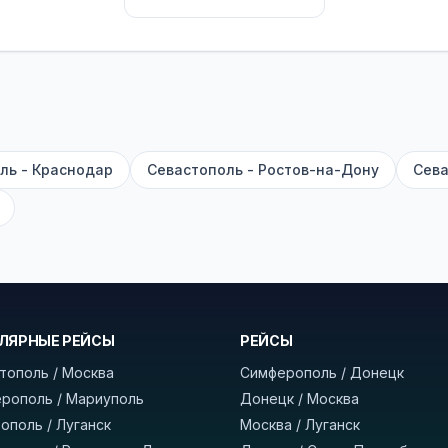
их автобусах работают стюарды. У нас
нет скрытых п
садке, печатать билет заранее не нужно.
е город отправления и прибытия, дату выезда и нажм
есто посадки, время и место прибытия, время в пути 
, нажмите «Забронировать» и дождитесь звонка опер
ль - Краснодар
Севастополь - Ростов-на-Дону
Сева
команда
BUSTRIP.PRO
ЛЯРНЫЕ РЕЙСЫ
РЕЙСЫ
тополь / Москва
Симферополь / Донецк
рополь / Мариуполь
Донецк / Москва
ополь / Луганск
Москва / Луганск