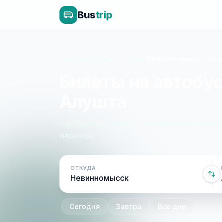
Bus
trip
Главная
»
Крым - Россия
»
Невинномысск - Ал
Билеты на автобу
Алушта
Расписание, цены и онлайн-бронирован
наценок.
ОТКУДА
Сегодня
Завтра
Все дни