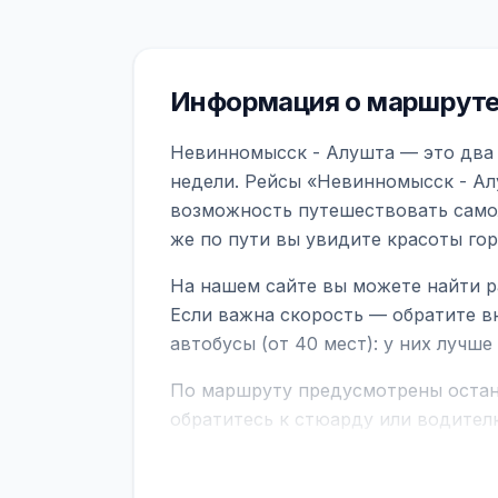
Информация о маршруте
Невинномысск - Алушта — это два 
недели. Рейсы «Невинномысск - Ал
возможность путешествовать самол
же по пути вы увидите красоты го
На нашем сайте вы можете найти р
Если важна скорость — обратите в
автобусы (от 40 мест): у них лучш
По маршруту предусмотрены остано
обратитесь к стюарду или водител
поездке через границу заранее уто
В автобусах есть всё необходимое 