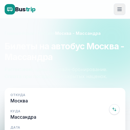
Bus
trip
Главная
»
Крым - Россия
»
Москва - Массандра
Билеты на автобус Москва -
Массандра
Расписание, цены и онлайн-бронирование.
Оплата при посадке, без скрытых наценок.
ОТКУДА
КУДА
ДАТА