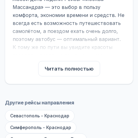
Массандра» — это выбор в пользу
комфорта, экономии времени и средств. Не
всегда есть возможность путешествовать
самолётом, а поездом ехать очень долго,
поэтому автобус — оптимальный вариант.
К тому же по пути вы увидите красоты
городов, находящихся между ними.
На нашем сайте вы можете найти
Читать полностью
расписание автобусов Москва - Массандра,
сравнить рейсы и выбрать подходящий.
Если важна скорость — обратите внимание
на микроавтобусы (8–18 мест). Если важен
Другие рейсы направления
комфорт — выбирайте большие автобусы
Севастополь - Краснодар
(от 40 мест): у них лучше подвеска и
дорога ощущается меньше.
Симферополь - Краснодар
По маршруту предусмотрены остановки: