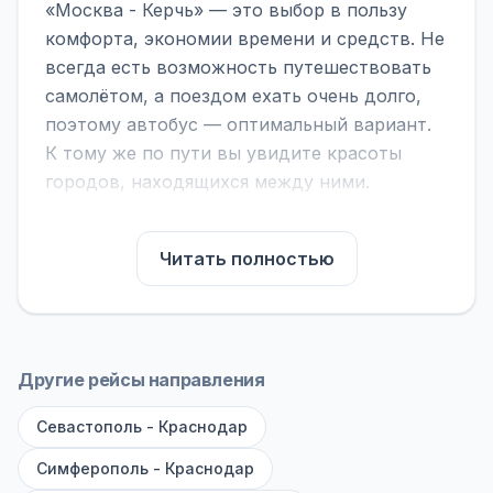
«Москва - Керчь» — это выбор в пользу
комфорта, экономии времени и средств. Не
всегда есть возможность путешествовать
самолётом, а поездом ехать очень долго,
поэтому автобус — оптимальный вариант.
К тому же по пути вы увидите красоты
городов, находящихся между ними.
На нашем сайте вы можете найти
расписание автобусов Москва - Керчь,
Читать полностью
сравнить рейсы и выбрать подходящий.
Если важна скорость — обратите внимание
на микроавтобусы (8–18 мест). Если важен
комфорт — выбирайте большие автобусы
Другие рейсы направления
(от 40 мест): у них лучше подвеска и
Севастополь - Краснодар
дорога ощущается меньше.
Симферополь - Краснодар
По маршруту предусмотрены остановки: