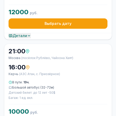
12000
руб.
Выбрать дату
Детали
21:00
Москва
(посёлок Рублёво, Чайхона Хаят)
16:00
Керчь
(АЗС Атан, с. Приозёрное)
В пути:
19ч.
Большой автобус (32-72м)
Детский билет: до 12 лет -50$
Багаж: 1 ед. вкл.
10000
руб.