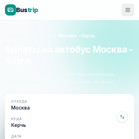
Bus
trip
Главная
»
Крым - Россия
»
Москва - Керчь
Билеты на автобус Москва -
Керчь
Расписание, цены и онлайн-бронирование.
Оплата при посадке, без скрытых наценок.
ОТКУДА
КУДА
ДАТА