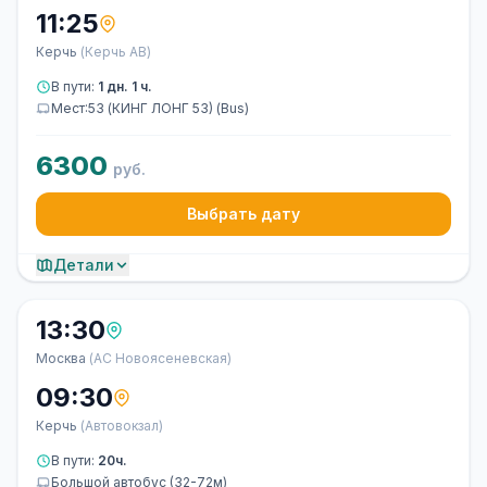
11:25
Керчь
(Керчь АВ)
В пути:
1 дн. 1 ч.
Мест:53 (КИНГ ЛОНГ 53) (Bus)
6300
руб.
Выбрать дату
Детали
13:30
Москва
(АС Новоясеневская)
09:30
Керчь
(Автовокзал)
В пути:
20ч.
Большой автобус (32-72м)