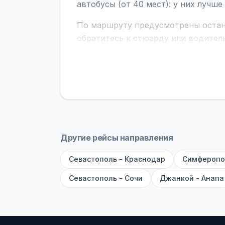
автобусы (от 40 мест): у них лучш
По маршруту предусмотрены остано
обратитесь к стюарду или водител
поездке через границу заранее уто
В автобусах есть всё необходимое 
устройств, вода, пледы. На больш
оплата производится только при по
Как забронировать билет?
Выберит
рейсов вы увидите время выезда, м
Другие рейсы направления
покажет полный путь. Выбрав рейс
Севастополь - Краснодар
Симферопо
Удачных поездок! С уважением, 
Севастополь - Сочи
Джанкой - Анапа