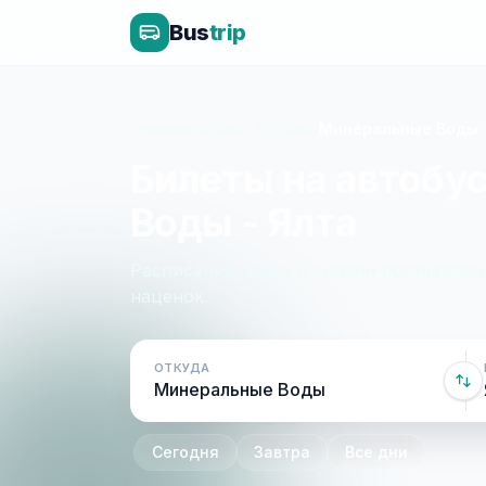
Bus
trip
Главная
»
Крым - Россия
»
Минеральные Воды 
Билеты на автобу
Воды - Ялта
Расписание, цены и онлайн-бронирован
наценок.
ОТКУДА
Сегодня
Завтра
Все дни