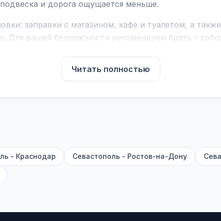
е подвеска и дорога ощущается меньше.
вки: заправки с магазином, кафе и туалетом, а такж
ю. Для вашей безопасности рекомендуем брать с собой
чнить возможность пересечения у оператора или в по
Читать полностью
для комфортной поездки: регулировка сидений, конди
их автобусах работают стюарды. У нас
нет скрытых п
садке, печатать билет заранее не нужно.
е город отправления и прибытия, дату выезда и нажм
есто посадки, время и место прибытия, время в пути 
, нажмите «Забронировать» и дождитесь звонка опер
ль - Краснодар
Севастополь - Ростов-на-Дону
Сева
команда
BUSTRIP.PRO