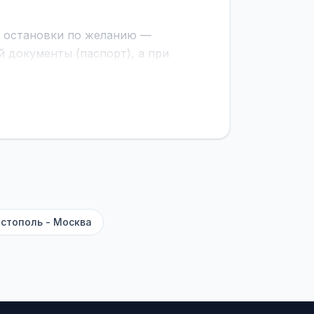
е остановки по желанию —
 документы (паспорт), а при
граничной службе.
ционер, отопление, зарядка
латежей
и
наценки на билеты
—
ите «Найти рейсы». В списке
и цену. Кнопка «Детали рейса»
атора с подтверждением.
стополь - Москва