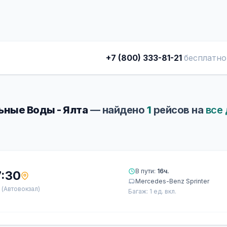
+7 (800) 333-81-21
бесплатно
ные Воды - Ялта
— найдено
1
рейсов на
все
В пути:
16ч.
7:30
Mercedes-Benz Sprinter
а
(Автовокзал)
Багаж: 1 ед. вкл.