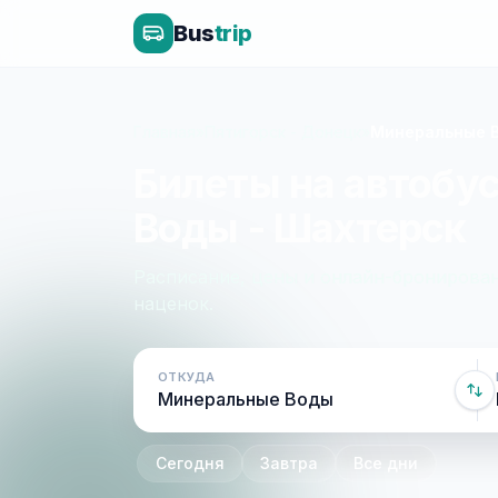
Bus
trip
Главная
»
Пятигорск - Донецк
»
Минеральные В
Билеты на автобу
Воды - Шахтерск
Расписание, цены и онлайн-бронирован
наценок.
ОТКУДА
Сегодня
Завтра
Все дни