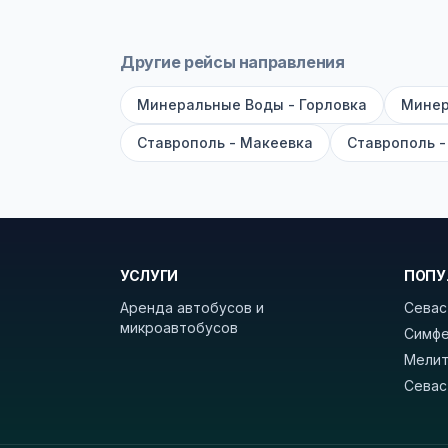
Как забронировать билет?
Выберит
рейсов вы увидите время выезда, м
Другие рейсы направления
покажет полный путь. Выбрав рейс
Минеральные Воды - Горловка
Минер
Удачных поездок! С уважением, 
Ставрополь - Макеевка
Ставрополь -
УСЛУГИ
ПОПУ
Аренда автобусов и
Севас
микроавтобусов
Симфе
Мелит
Севас