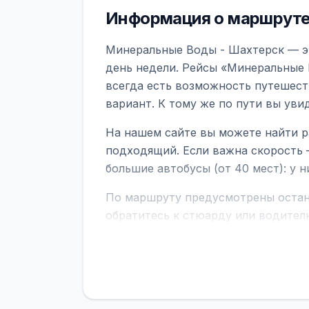
Информация о маршруте
Минеральные Воды - Шахтерск — эт
день недели. Рейсы «Минеральные 
всегда есть возможность путешест
вариант. К тому же по пути вы ув
На нашем сайте вы можете найти р
подходящий. Если важна скорость 
большие автобусы (от 40 мест): у 
По маршруту предусмотрены остано
обратитесь к стюарду или водител
поездке через границу заранее уто
В автобусах есть всё необходимое 
устройств, вода, пледы. На больш
оплата производится только при по