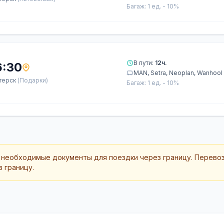
Багаж: 1 ед. - 10%
В пути:
12ч.
6:30
MAN, Setra, Neoplan, Wanhool
терск
(Подарки)
Багаж: 1 ед. - 10%
 необходимые документы для поездки через границу. Перево
 границу.