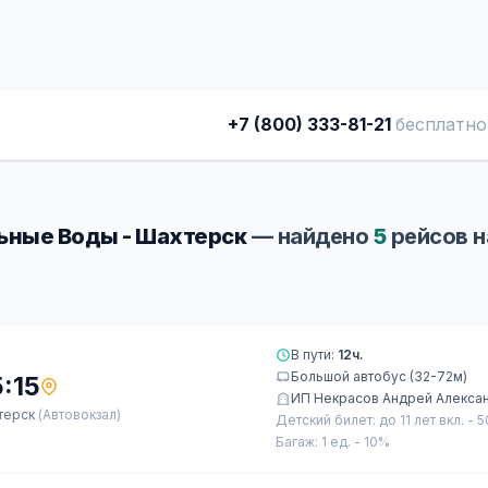
+7 (800) 333-81-21
бесплатно
ные Воды - Шахтерск
— найдено
5
рейсов 
В пути:
12ч.
Большой автобус (32-72м)
:15
ИП Некрасов Андрей Алекса
терск
(Автовокзал)
Детский билет: до 11 лет вкл. - 
Багаж: 1 ед. - 10%