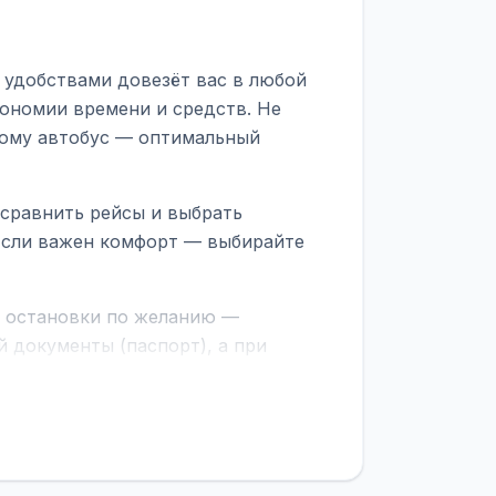
 удобствами довезёт вас в любой
кономии времени и средств. Не
тому автобус — оптимальный
сравнить рейсы и выбрать
 Если важен комфорт — выбирайте
е остановки по желанию —
 документы (паспорт), а при
граничной службе.
ционер, отопление, зарядка
латежей
и
наценки на билеты
—