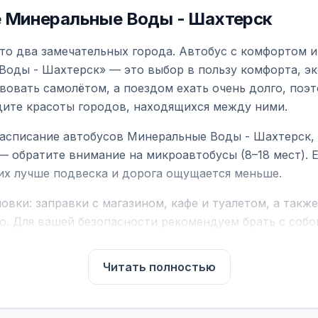
 Минеральные Воды - Шахтерск
о два замечательных города. Автобус с комфортом и
Воды - Шахтерск» — это выбор в пользу комфорта, э
вовать самолётом, а поездом ехать очень долго, поэ
идите красоты городов, находящихся между ними.
асписание автобусов Минеральные Воды - Шахтерск, 
— обратите внимание на микроавтобусы (8–18 мест).
них лучше подвеска и дорога ощущается меньше.
вки: заправки с магазином, кафе и туалетом, а такж
ю. Для вашей безопасности рекомендуем брать с собой
чнить возможность пересечения у оператора или в по
Читать полностью
для комфортной поездки: регулировка сидений, конди
их автобусах работают стюарды. У нас
нет скрытых п
садке, печатать билет заранее не нужно.