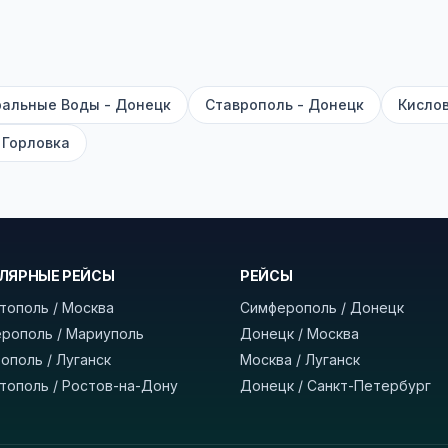
е город отправления и прибытия, дату выезда и нажм
есто посадки, время и место прибытия, время в пути 
, нажмите «Забронировать» и дождитесь звонка опер
альные Воды - Донецк
Ставрополь - Донецк
Кислов
команда
BUSTRIP.PRO
 Горловка
ЛЯРНЫЕ РЕЙСЫ
РЕЙСЫ
тополь / Москва
Симферополь / Донецк
рополь / Мариуполь
Донецк / Москва
ополь / Луганск
Москва / Луганск
тополь / Ростов-на-Дону
Донецк / Санкт-Петербург