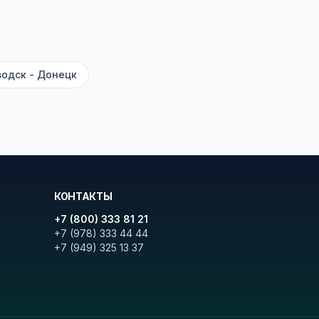
ите «Найти рейсы». В списке
и цену. Кнопка «Детали рейса»
атора с подтверждением.
одск - Донецк
КОНТАКТЫ
+7 (800) 333 81 21
+7 (978) 333 44 44
+7 (949) 325 13 37